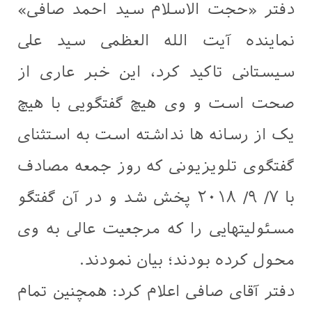
دفتر «حجت الاسلام سید احمد صافی»
نماینده آیت الله العظمی سید علی
سیستانی تاكيد كرد، اين خبر عاری از
صحت است و وی هيچ گفتگویی با هيچ
یک از رسانه ها نداشته است به استثنای
گفتگوی تلويزيونی كه روز جمعه مصادف
با ٧/ ٩/ ٢٠١٨ پخش شد و در آن گفتگو
مسئوليتهایی را كه مرجعيت عالی به وی
محول كرده بودند؛ بيان نمودند.
دفتر آقای صافی اعلام كرد: همچنين تمام