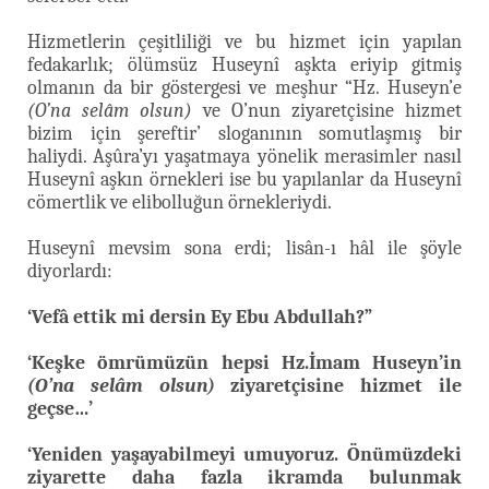
Hizmetlerin çeşitliliği ve bu hizmet için yapılan
fedakarlık; ölümsüz Huseynî aşkta eriyip gitmiş
olmanın da bir göstergesi ve meşhur “Hz. Huseyn’e
(O’na selâm olsun)
ve O’nun ziyaretçisine hizmet
bizim için şereftir’ sloganının somutlaşmış bir
haliydi. Aşûra’yı yaşatmaya yönelik merasimler nasıl
Huseynî aşkın örnekleri ise bu yapılanlar da Huseynî
cömertlik ve elibolluğun örnekleriydi.
Huseynî mevsim sona erdi; lisân-ı hâl ile şöyle
diyorlardı:
‘Vefâ ettik mi dersin Ey Ebu Abdullah?”
‘Keşke ömrümüzün hepsi Hz.İmam Huseyn’in
(O’na selâm olsun)
ziyaretçisine hizmet ile
geçse…’
‘Yeniden yaşayabilmeyi umuyoruz. Önümüzdeki
ziyarette daha fazla ikramda bulunmak