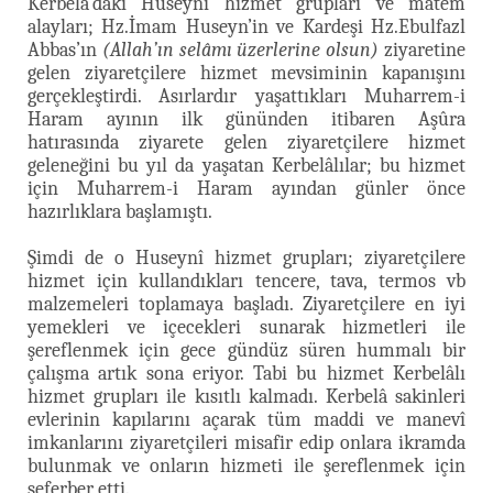
Kerbelâ’daki Huseynî hizmet grupları ve matem
alayları; Hz.İmam Huseyn’in ve Kardeşi Hz.Ebulfazl
Abbas’ın
(Allah’ın selâmı üzerlerine olsun)
ziyaretine
gelen ziyaretçilere hizmet mevsiminin kapanışını
gerçekleştirdi. Asırlardır yaşattıkları Muharrem-i
Haram ayının ilk gününden itibaren Aşûra
hatırasında ziyarete gelen ziyaretçilere hizmet
geleneğini bu yıl da yaşatan Kerbelâlılar; bu hizmet
için Muharrem-i Haram ayından günler önce
hazırlıklara başlamıştı.
Şimdi de o Huseynî hizmet grupları; ziyaretçilere
hizmet için kullandıkları tencere, tava, termos vb
malzemeleri toplamaya başladı. Ziyaretçilere en iyi
yemekleri ve içecekleri sunarak hizmetleri ile
şereflenmek için gece gündüz süren hummalı bir
çalışma artık sona eriyor. Tabi bu hizmet Kerbelâlı
hizmet grupları ile kısıtlı kalmadı. Kerbelâ sakinleri
evlerinin kapılarını açarak tüm maddi ve manevî
imkanlarını ziyaretçileri misafir edip onlara ikramda
bulunmak ve onların hizmeti ile şereflenmek için
seferber etti.