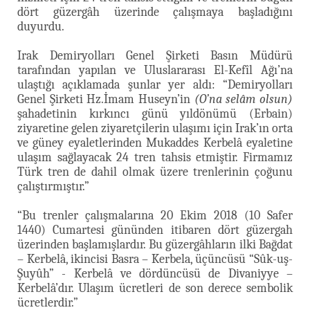
dört güzergâh üzerinde çalışmaya başladığını
duyurdu.
Irak Demiryolları Genel Şirketi Basın Müdürü
tarafından yapılan ve Uluslararası El-Kefîl Ağı’na
ulaştığı açıklamada şunlar yer aldı: “Demiryolları
Genel Şirketi Hz.İmam Huseyn’in
(O’na selâm olsun)
şahadetinin kırkıncı günü yıldönümü (Erbain)
ziyaretine gelen ziyaretçilerin ulaşımı için Irak’ın orta
ve güney eyaletlerinden Mukaddes Kerbelâ eyaletine
ulaşım sağlayacak 24 tren tahsis etmiştir. Firmamız
Türk tren de dahil olmak üzere trenlerinin çoğunu
çalıştırmıştır.”
“Bu trenler çalışmalarına 20 Ekim 2018 (10 Safer
1440) Cumartesi gününden itibaren dört güzergah
üzerinden başlamışlardır. Bu güzergâhların ilki Bağdat
– Kerbelâ, ikincisi Basra – Kerbela, üçüncüsü “Sûk-uş-
Şuyûh” - Kerbelâ ve dördüncüsü de Divaniyye –
Kerbelâ’dır. Ulaşım ücretleri de son derece sembolik
ücretlerdir.”