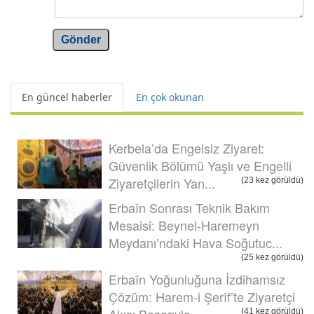
Gönder
En güncel haberler
En çok okunan
Kerbela’da Engelsiz Ziyaret:
Güvenlik Bölümü Yaşlı ve Engelli
Ziyaretçilerin Yan...
(23 kez görüldü)
Erbaîn Sonrası Teknik Bakım
Mesaisi: Beynel-Haremeyn
Meydanı’ndaki Hava Soğutuc...
(25 kez görüldü)
Erbaîn Yoğunluğuna İzdihamsız
Çözüm: Harem-i Şerîf’te Ziyaretçi
Akışı Başarıyla ...
(41 kez görüldü)