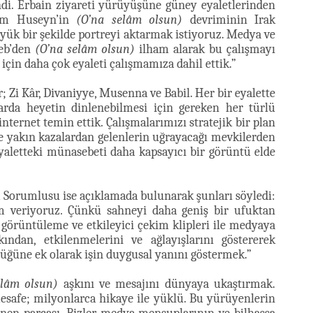
ndi. Erbain ziyareti yürüyüşüne güney eyaletlerinden
mam Huseyn’in
(O’na selâm olsun)
devriminin Irak
yük bir şekilde portreyi aktarmak istiyoruz. Medya ve
neb’den
(O’na selâm olsun)
ilham alarak bu çalışmayı
çin daha çok eyaleti çalışmamıza dahil ettik.”
r; Zi Kâr, Divaniyye, Musenna ve Babil. Her bir eyalette
rda heyetin dinlenebilmesi için gereken her türlü
internet temin ettik. Çalışmalarımızı stratejik bir plan
e yakın kazalardan gelenlerin uğrayacağı mevkilerden
 eyaletteki münasebeti daha kapsayıcı bir görüntü elde
 Sorumlusu ise açıklamada bulunarak şunları söyledi:
veriyoruz. Çünkü sahneyi daha geniş bir ufuktan
örüntüleme ve etkileyici çekim klipleri ile medyaya
kından, etkilenmelerini ve ağlayışlarını göstererek
ğüne ek olarak işin duygusal yanını göstermek.”
elâm olsun)
aşkını ve mesajını dünyaya ukaştırmak.
esafe; milyonlarca hikaye ile yüklü. Bu yürüyenlerin