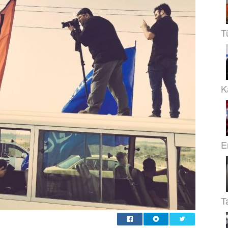
T
Ka
E
T