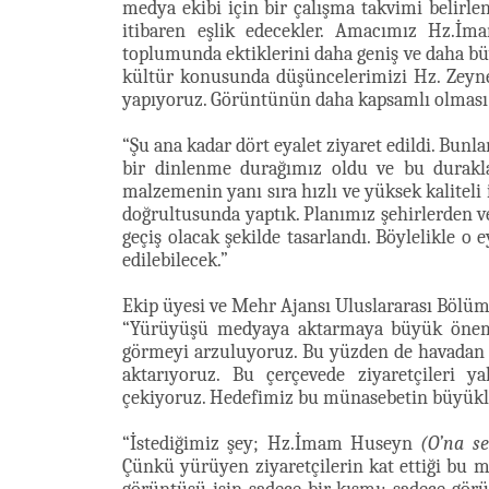
medya ekibi için bir çalışma takvimi belirle
itibaren eşlik edecekler. Amacımız Hz.İ
toplumunda ektiklerini daha geniş ve daha bü
kültür konusunda düşüncelerimizi Hz. Zey
yapıyoruz. Görüntünün daha kapsamlı olması i
“Şu ana kadar dört eyalet ziyaret edildi. Bunla
bir dinlenme durağımız oldu ve bu durakla
malzemenin yanı sıra hızlı ve yüksek kaliteli 
doğrultusunda yaptık. Planımız şehirlerden v
geçiş olacak şekilde tasarlandı. Böylelikle o
edilebilecek.”
Ekip üyesi ve Mehr Ajansı Uluslararası Bölüm
“Yürüyüşü medyaya aktarmaya büyük önem 
görmeyi arzuluyoruz. Bu yüzden de havadan g
aktarıyoruz. Bu çerçevede ziyaretçileri ya
çekiyoruz. Hedefimiz bu münasebetin büyüklü
“İstediğimiz şey; Hz.İmam Huseyn
(O’na s
Çünkü yürüyen ziyaretçilerin kat ettiği bu m