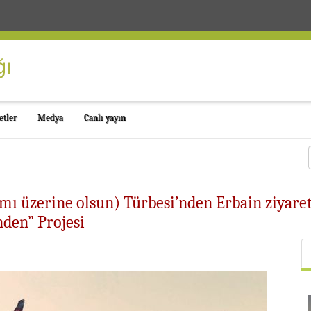
etler
Medya
Canlı yayın
mı üzerine olsun) Türbesi’nden Erbain ziyare
den” Projesi