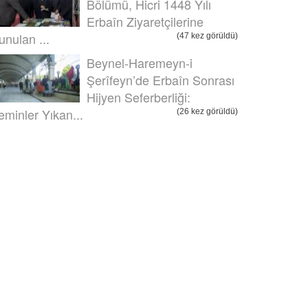
Bölümü, Hicri 1448 Yılı
Erbaîn Ziyaretçilerine
unulan ...
(47 kez görüldü)
Beynel-Haremeyn-i
Şerîfeyn’de Erbaîn Sonrası
Hijyen Seferberliği:
eminler Yıkan...
(26 kez görüldü)