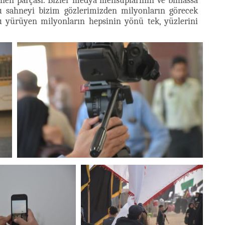
ünen parçası. Bizler medya mensuplarının ve bilhassa
bu sahneyi bizim gözlerimizden milyonların görecek
u yürüyen milyonların hepsinin yönü tek, yüzlerini