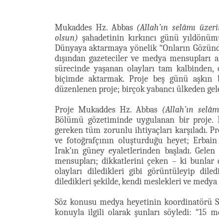
Mukaddes Hz. Abbas
(Allah’ın selâmı üzer
olsun)
şahadetinin kırkıncı günü yıldönümü
Dünyaya aktarmaya yönelik “Onların Gözünden”
dışından gazeteciler ve medya mensupları ara
sürecinde yaşanan olayları tam kalbinden, o
biçimde aktarmak. Proje beş günü aşkın 
düzenlenen proje; birçok yabancı ülkeden ge
Proje Mukaddes Hz. Abbas
(Allah’ın selâ
Bölümü gözetiminde uygulanan bir proje. 
gereken tüm zorunlu ihtiyaçları karşıladı. P
ve fotoğrafçının oluşturduğu heyet; Erbai
Irak’ın güney eyaletlerinden başladı. Gelen
mensupları; dikkatlerini çeken – ki bunlar
olayları diledikleri gibi görüntüleyip dile
diledikleri şekilde, kendi meslekleri ve medya
Söz konusu medya heyetinin koordinatörü Se
konuyla ilgili olarak şunları söyledi: “15