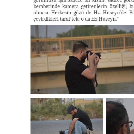
görüntüsü işin sadece bir kısmı; sadece gör
beraberinde kamera getirenlerin özelliği; 
olması. Herkesin gözü de Hz. Huseyn’de. B
çevirdikleri taraf tek; o da Hz.Huseyn.”