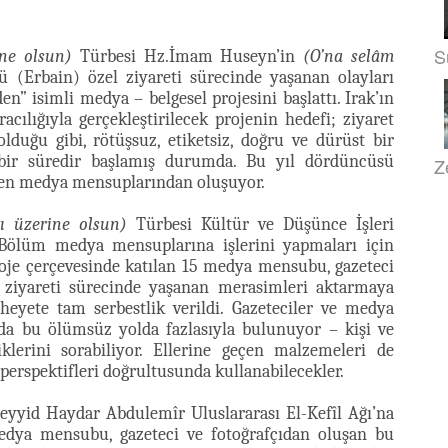
S
ine olsun)
Türbesi Hz.İmam Huseyn’in
(O’na selâm
 (Erbain) özel ziyareti sürecinde yaşanan olayları
 isimli medya – belgesel projesini başlattı. Irak’ın
cılığıyla gerçekleştirilecek projenin hedefi; ziyaret
lduğu gibi, rötüşsuz, etiketsiz, doğru ve dürüst bir
bir süredir başlamış durumda. Bu yıl dördüncüsü
Z
len medya mensuplarından oluşuyor.
mı üzerine olsun)
Türbesi Kültür ve Düşünce İşleri
Bölüm medya mensuplarına işlerini yapmaları için
roje çerçevesinde katılan 15 medya mensubu, gazeteci
n ziyareti sürecinde yaşanan merasimleri aktarmaya
 heyete tam serbestlik verildi. Gazeteciler ve medya
 da bu ölümsüz yolda fazlasıyla bulunuyor – kişi ve
diklerini sorabiliyor. Ellerine geçen malzemeleri de
 perspektifleri doğrultusunda kullanabilecekler.
yyid Haydar Abdulemîr Uluslararası El-Kefîl Ağı’na
 medya mensubu, gazeteci ve fotoğrafçıdan oluşan bu