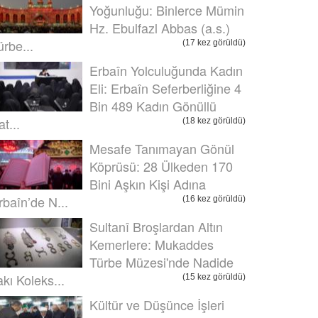
Yoğunluğu: Binlerce Mümin
Hz. Ebulfazl Abbas (a.s.)
ürbe...
(17 kez görüldü)
Erbaîn Yolculuğunda Kadın
Eli: Erbaîn Seferberliğine 4
Bin 489 Kadın Gönüllü
t...
(18 kez görüldü)
Mesafe Tanımayan Gönül
Köprüsü: 28 Ülkeden 170
Bini Aşkın Kişi Adına
rbaîn’de N...
(16 kez görüldü)
Sultanî Broşlardan Altın
Kemerlere: Mukaddes
Türbe Müzesi'nde Nadide
akı Koleks...
(15 kez görüldü)
Kültür ve Düşünce İşleri