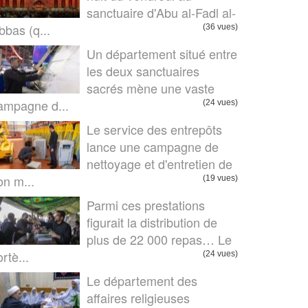
sanctuaire d'Abu al-Fadl al-
bbas (q...
(36 vues)
Un département situé entre
les deux sanctuaires
sacrés mène une vaste
ampagne d...
(24 vues)
Le service des entrepôts
lance une campagne de
nettoyage et d'entretien de
on m...
(19 vues)
Parmi ces prestations
figurait la distribution de
plus de 22 000 repas… Le
rtè...
(24 vues)
Le département des
affaires religieuses