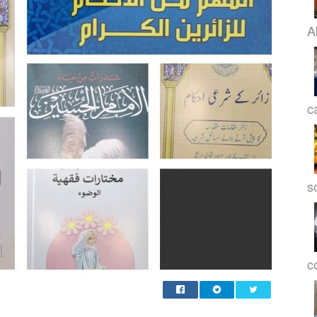
A
c
s
co