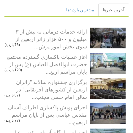
آخرین خبرها
بیشترین بازدیدها
ارائه خدمات درمانی به بیش از ۳
میلیون و ۵۰۰ هزار زائر اربعین از
سوی بخش امور پزش...
(76 بازدید)
آغاز عملیات پاکسازی گسترده مجتمع
حضرت ابوالفضل العباس (ع) پس از
پایان مراسم اربع...
(120 بازدید)
برگزاری جشنواره سالانه "زائران
اربعین از کشورهای آفریقایی" در
سالن امام حسن مجتب...
(87 بازدید)
اجرای پویش پاکسازی اطراف آستان
مقدس عباسی پس از پایان مراسم
اربعین...
(77 بازدید)
اختصاص ناوگان آستان مقدس عباسی