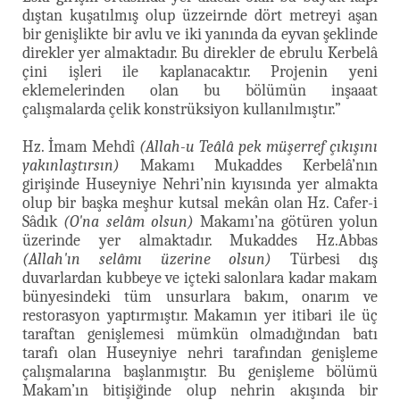
dıştan kuşatılmış olup üzzeirnde dört metreyi aşan
bir genişlikte bir avlu ve iki yanında da eyvan şeklinde
direkler yer almaktadır. Bu direkler de ebrulu Kerbelâ
çini işleri ile kaplanacaktır. Projenin yeni
eklemelerinden olan bu bölümün inşaaat
çalışmalarda çelik konstrüksiyon kullanılmıştır.”
Hz. İmam Mehdî
(Allah-u Teâlâ pek müşerref çıkışını
yakınlaştırsın)
Makamı Mukaddes Kerbelâ’nın
girişinde Huseyniye Nehri’nin kıyısında yer almakta
olup bir başka meşhur kutsal mekân olan Hz. Cafer-i
Sâdık
(O'na selâm olsun)
Makamı’na götüren yolun
üzerinde yer almaktadır. Mukaddes Hz.Abbas
(Allah'ın selâmı üzerine olsun)
Türbesi dış
duvarlardan kubbeye ve içteki salonlara kadar makam
bünyesindeki tüm unsurlara bakım, onarım ve
restorasyon yaptırmıştır. Makamın yer itibari ile üç
taraftan genişlemesi mümkün olmadığından batı
tarafı olan Huseyniye nehri tarafından genişleme
çalışmalarına başlanmıştır. Bu genişleme bölümü
Makam’ın bitişiğinde olup nehrin akışında bir