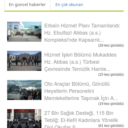
En güncel haberler
En çok okunan
Erbaîn Hizmet Planı Tamamlandı:
Hz. Ebulfazl Abbas (a.s.)
Kompleksi'nde Kapsamlı...
(28 kez görüldü)
Hizmet İşleri Bölümü Mukaddes
Hz. Abbas (a.s.) Türbesi
Çevresinde Temizlik Hamle...
(25 kez görüldü)
Oto Araçlar Bölümü, Gönüllü
Heyetlerin Personelini
Memleketlerine Taşımak İçin A...
(19 kez görüldü)
27 Bin Sağlık Desteği, 115 Bin
Tebliğ: El-Kefîl Kadınlara Yönelik
Dini Okullar Ş...
(81 kez görüldü)