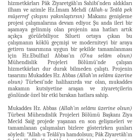
hizmetkârları Pâk Ziyaretgâh’ın Sahibi’nden aldıkları
ilham ve azimle Hz.İmam Mehdî
(Allah-u Teâlâ pek
müşerref çıkışını yakınlaştırsın)
Makamı genişleme
projesi çalışmalarına devam ediyor. Şu anda ileri bir
aşamaya gelinmiş olan projenin ana hatları artık
açıkça görülebiliyor. Silueti ortaya çıkan bu
çalışmanın köklü geçmişi ve moderniteyi bir araya
getiren tasarımına uygun bir şekilde tamamlanması
için Hz.Ebulfazl Abbas’ın
(O’na selâm olsun)
Mühendislik Projeleri Bölümü’nde çalışan
hizmetkârları dur durak bilmeden çalıştı. Projenin
tasarımı Mukaddes Hz. Abbas
(Allah’ın selâmı üzerine
olsun)
Türbesi’nde halihazırda var olan, mukaddes
makamın kutsiyetine araşan ve ziyaretçilerin
gönlünde özel bir etki bırakan hatlara sahip.
Mukaddes Hz. Abbas
(Allah’ın selâmı üzerine olsun)
Türbesi Mühendislik Projeleri Bölümü Başkanı Ziya
Mecîd Saiğ projede yaşanan en son gelişmeleri ve
tamamlanan çalışmaları bizlere gösterirken şunları
söyledi: “Allah-u Teâlâ’ya hamdolsun; Pâk Ziyaretâh’ın