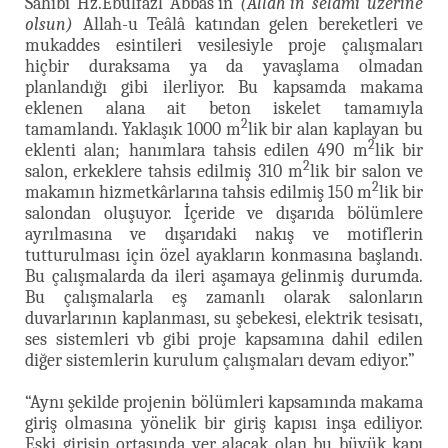
Sahibi Hz.Ebulfazl Abbas’ın
(Allah’ın selâmı üzerine
olsun)
Allah-u Teâlâ katından gelen bereketleri ve
mukaddes esintileri vesilesiyle proje çalışmaları
hiçbir duraksama ya da yavaşlama olmadan
planlandığı gibi ilerliyor. Bu kapsamda makama
eklenen alana ait beton iskelet tamamıyla
2
tamamlandı. Yaklaşık 1000 m
lik bir alan kaplayan bu
2
eklenti alan; hanımlara tahsis edilen 490 m
lik bir
2
salon, erkeklere tahsis edilmiş 310 m
lik bir salon ve
2
makamın hizmetkârlarına tahsis edilmiş 150 m
lik bir
salondan oluşuyor. İçeride ve dışarıda bölümlere
ayrılmasına ve dışarıdaki nakış ve motiflerin
tutturulması için özel ayakların konmasına başlandı.
Bu çalışmalarda da ileri aşamaya gelinmiş durumda.
Bu çalışmalarla eş zamanlı olarak salonların
duvarlarının kaplanması, su şebekesi, elektrik tesisatı,
ses sistemleri vb gibi proje kapsamına dahil edilen
diğer sistemlerin kurulum çalışmaları devam ediyor.”
“Aynı şekilde projenin bölümleri kapsamında makama
giriş olmasına yönelik bir giriş kapısı inşa ediliyor.
Eski girişin ortasında yer alacak olan bu büyük kapı