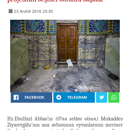
23 Aralık 2018 20:30
FACEBOOK
TELEGRAM
Hz.Ebulfazl Abbas’ın
(O’na selâm olsun)
Mukaddes
Ziyaretgâhı’nın ana avlusunun eyvanlarının mermer