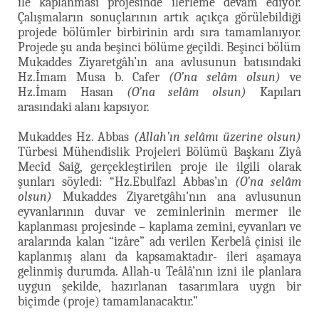
ile kaplanması projesinde ilerleme devam ediyor.
Çalışmaların sonuçlarının artık açıkça görülebildiği
projede bölümler birbirinin ardı sıra tamamlanıyor.
Projede şu anda beşinci bölüme geçildi. Beşinci bölüm
Mukaddes Ziyaretgâh’ın ana avlusunun batısındaki
Hz.İmam Musa b. Cafer
(O’na selâm olsun)
ve
Hz.İmam Hasan
(O’na selâm olsun)
Kapıları
arasındaki alanı kapsıyor.
Mukaddes Hz. Abbas
(Allah’ın selâmı üzerine olsun)
Türbesi Mühendislik Projeleri Bölümü Başkanı Ziyâ
Mecîd Saiğ, gerçekleştirilen proje ile ilgili olarak
şunları söyledi: “Hz.Ebulfazl Abbas’ın
(O’na selâm
olsun)
Mukaddes Ziyaretgâhı’nın ana avlusunun
eyvanlarının duvar ve zeminlerinin mermer ile
kaplanması projesinde – kaplama zemini, eyvanları ve
aralarında kalan “izâre” adı verilen Kerbelâ çinisi ile
kaplanmış alanı da kapsamaktadır- ileri aşamaya
gelinmiş durumda. Allah-u Teâlâ’nın izni ile planlara
uygun şekilde, hazırlanan tasarımlara uygn bir
biçimde (proje) tamamlanacaktır.”