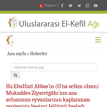
Türkçe
Ana sayfa
»
Haberler
Hz.Ebulfazl Abbas’ın (O’na selâm olsun)
Mukaddes Ziyaretgâhı’nın ana
avlusunun eyvanlarının kaplanması
projesinin beşinci bölümü başladı