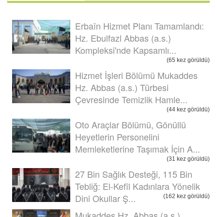
Erbaîn Hizmet Planı Tamamlandı:
Hz. Ebulfazl Abbas (a.s.)
Kompleksi'nde Kapsamlı...
(65 kez görüldü)
Hizmet İşleri Bölümü Mukaddes
Hz. Abbas (a.s.) Türbesi
Çevresinde Temizlik Hamle...
(44 kez görüldü)
Oto Araçlar Bölümü, Gönüllü
Heyetlerin Personelini
Memleketlerine Taşımak İçin A...
(31 kez görüldü)
27 Bin Sağlık Desteği, 115 Bin
Tebliğ: El-Kefîl Kadınlara Yönelik
Dini Okullar Ş...
(162 kez görüldü)
Mukaddes Hz. Abbas (a.s.)