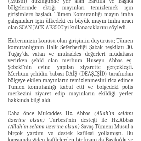
(Musul) düzlüğünde yer alan Bartilla ve Başika
bölgelerinde ektiği mayınları temizlemek için
girişimlere başladı. Tümen Komutanlığı mayın imha
çalışmaları için ülkedeki en büyük mayın imha aracı
olan SCAN JACK AB3500’yi kullanacaklarını söyledi.
Haberimizin konusu olan girişimin duyurusu; Tümen
komutanlığının Halk Seferberliği Şabak teşkilatı 30.
Tugay’da vatan ve mukaddes değerleri müdafaası
verirken şehîd olan merhum Huseyn Abbas eş-
Şebekî’nin evine yapılan ziyarette gerçekleşti.
Merhum şehîdin babası DAİŞ (DEAŞ,IŞİD) tarafından
bölgeye ekilen mayınların temizlenmesini rica edince
Tümen komutanlığı kabul etti ve bölgedeki polis
merkezini ziyaret edip mayınların ekildiği yerler
hakkında bilgi aldı.
Daha önce Mukaddes Hz. Abbas
(Allah’ın selâmı
üzerine olsun)
Türbesi’nin desteği ile Hz.Abbas
(Allah’ın selâmı üzerine olsun)
Savaş Tümeni Musul’a
birçok yardım ve destek kafilesi yollamıştı. Bu
kapsamda giden kafilelerden bir kısmı da Başika’da ve