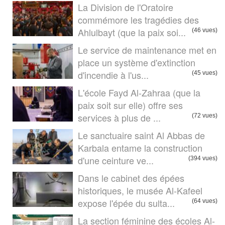
La Division de l'Oratoire
commémore les tragédies des
Ahlulbayt (que la paix soi...
(46 vues)
Le service de maintenance met en
place un système d'extinction
d'incendie à l'us...
(45 vues)
L'école Fayd Al-Zahraa (que la
paix soit sur elle) offre ses
services à plus de ...
(72 vues)
Le sanctuaire saint Al Abbas de
Karbala entame la construction
d'une ceinture ve...
(394 vues)
Dans le cabinet des épées
historiques, le musée Al-Kafeel
expose l'épée du sulta...
(64 vues)
La section féminine des écoles Al-