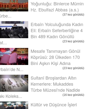
Yoğunluğu: Binlerce Mümin
Hz. Ebulfazl Abbas (a.s.)
ürbe...
(37 kez görüldü)
Erbaîn Yolculuğunda Kadın
Eli: Erbaîn Seferberliğine 4
Bin 489 Kadın Gönüllü
t...
(23 kez görüldü)
Mesafe Tanımayan Gönül
Köprüsü: 28 Ülkeden 170
Bini Aşkın Kişi Adına
rbaîn’de N...
(23 kez görüldü)
Sultanî Broşlardan Altın
Kemerlere: Mukaddes
Türbe Müzesi'nde Nadide
akı Koleks...
(16 kez görüldü)
Kültür ve Düşünce İşleri