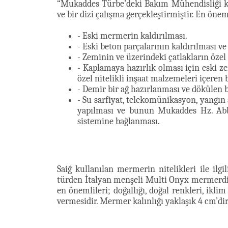
“Mukaddes Türbe’deki Bakım Mühendisliği kap
ve bir dizi çalışma gerçekleştirmiştir. En önem
- Eski mermerin kaldırılması.
- Eski beton parçalarının kaldırılması ve
- Zeminin ve üzerindeki çatlakların öze
- Kaplamaya hazırlık olması için eski z
özel nitelikli inşaat malzemeleri içeren
- Demir bir ağ hazırlanması ve dökülen b
- Su sarfiyat, telekomünikasyon, yangın 
yapılması ve bunun Mukaddes Hz. A
sistemine bağlanması.
Saiğ kullanılan mermerin nitelikleri ile ilg
türden İtalyan menşeli Multi Onyx mermerdir 
en önemlileri; doğallığı, doğal renkleri, ikli
vermesidir. Mermer kalınlığı yaklaşık 4 cm’dir