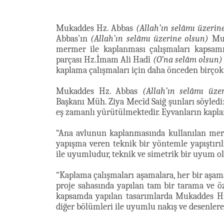
Mukaddes Hz. Abbas
(Allah’ın selâmı üzerin
Abbas’ın
(Allah’ın selâmı üzerine olsun)
Muk
mermer ile kaplanması çalışmaları kapsamı
parçası Hz.İmam Ali Hadî
(O’na selâm olsun)
kaplama çalışmaları için daha önceden birçok h
Mukaddes Hz. Abbas
(Allah’ın selâmı üze
Başkanı Müh. Ziya Mecîd Saiğ şunları söyledi:
eş zamanlı yürütülmektedir. Eyvanların kaplan
“Ana avlunun kaplanmasında kullanılan mer
yapışma veren teknik bir yöntemle yapıştırı
ile uyumludur, teknik ve simetrik bir uyum 
“Kaplama çalışmaları aşamalara, her bir aşam
proje sahasında yapılan tam bir tarama ve öz
kapsamda yapılan tasarımlarda Mukaddes H
diğer bölümleri ile uyumlu nakış ve desenlere 