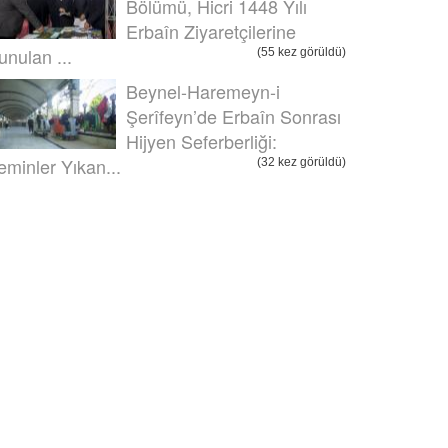
Bölümü, Hicri 1448 Yılı
Erbaîn Ziyaretçilerine
unulan ...
(55 kez görüldü)
Beynel-Haremeyn-i
Şerîfeyn’de Erbaîn Sonrası
Hijyen Seferberliği:
eminler Yıkan...
(32 kez görüldü)