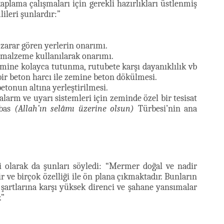
lama çalışmaları için gerekli hazırlıkları üstlenmiş
lileri şunlardır:”
 zarar gören yerlerin onarımı.
l malzeme kullanılarak onarımı.
emine kolayca tutunma, rutubete karşı dayanıklılık vb
 bir beton harcı ile zemine beton dökülmesi.
etonun altına yerleştirilmesi.
alarm ve uyarı sistemleri için zeminde özel bir tesisat
bbas
(Allah’ın selâmı üzerine olsun)
Türbesi’nin ana
ili olarak da şunları söyledi: “Mermer doğal ve nadir
ve birçok özelliği ile ön plana çıkmaktadır. Bunların
m şartlarına karşı yüksek direnci ve şahane yansımalar
.”