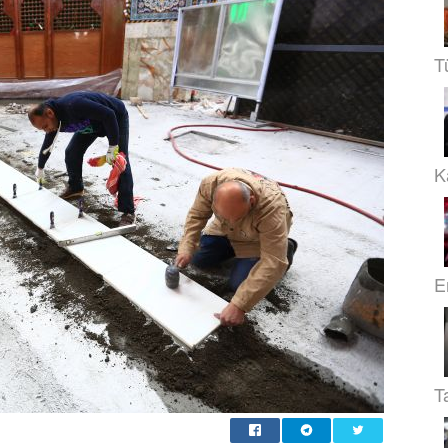
T
Ka
E
T