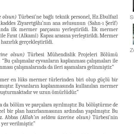
S
e olsun)
Türbesi’ne bağlı teknik personel, Hz.Ebulfazl
addes Ziyaretgâhı’nın ana avlusunun (Sahn-ı Şerîf)
nda ilk mermer parçasını yerleştirildi. İlk mermer
ile Fırat (Alkamî) Kapısı arasına yerleştirildi. Mermer
azırlık gerçekleştirildi.
Z
rine olsun)
Türbesi Mühendislik Projeleri Bölümü
 “Bu çalışmalar eyvanların kaplanması çalışmaları ile
ması çalışmalarında da ileri aşamalara gelinmiştir.”
mer en lüks mermer türlerinden biri olup güçlü bir
lmıştır. Eyvanların kaplanmasında kullanılan mermer
oluşturmaktadır ve uzun ömürlüdür.”
a da bölüm ve parçalara ayrılmıştır. Bu bölüştürme de
el bir plan hazırlanmasının ardından yapılmıştır. Bu
z. Abbas
(Allah’ın selâmı üzerine olsun)
Türbesi’nin
yer verilmiştir.”