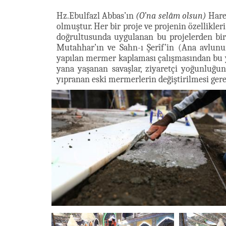
Hz.Ebulfazl Abbas’ın
(O’na selâm olsun)
Hare
olmuştur. Her bir proje ve projenin özellikler
doğrultusunda uygulanan bu projelerden bi
Mutahhar’ın ve Sahn-ı Şerîf’in (Ana avlun
yapılan mermer kaplaması çalışmasından bu y
yana yaşanan savaşlar, ziyaretçi yoğunluğun
yıpranan eski mermerlerin değiştirilmesi ger