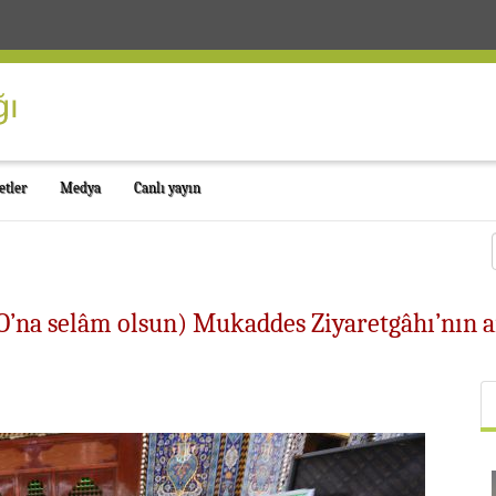
etler
Medya
Canlı yayın
(O’na selâm olsun) Mukaddes Ziyaretgâhı’nın 