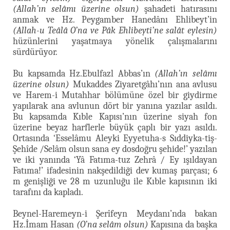
(Allah’ın selâmı üzerine olsun)
şahadeti hatırasını
anmak ve Hz. Peygamber Hanedânı Ehlibeyt’in
(Allah-u Teâlâ O’na ve Pâk Ehlibeyti’ne salât eylesin)
hüzünlerini yaşatmaya yönelik çalışmalarını
sürdürüyor.
Bu kapsamda Hz.Ebulfazl Abbas’ın
(Allah’ın selâmı
üzerine olsun)
Mukaddes Ziyaretgâhı’nın ana avlusu
ve Harem-i Mutahhar bölümüne özel bir giydirme
yapılarak ana avlunun dört bir yanına yazılar asıldı.
Bu kapsamda Kıble Kapısı’nın üzerine siyah fon
üzerine beyaz harflerle büyük çaplı bir yazı asıldı.
Ortasında ‘Esselâmu Aleyki Eyyetuha-s Sıddiyka-tiş-
Şehîde /Selâm olsun sana ey dosdoğru şehide!’ yazılan
ve iki yanında ‘Yâ Fatıma-tuz Zehrâ / Ey ışıldayan
Fatıma!’ ifadesinin nakşedildiği dev kumaş parçası; 6
m genişliği ve 28 m uzunluğu ile Kıble kapısının iki
tarafını da kapladı.
Beynel-Haremeyn-i Şerîfeyn Meydanı’nda bakan
Hz.İmam Hasan
(O’na selâm olsun)
Kapısına da başka