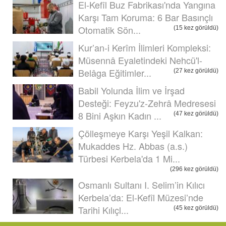
El-Kefîl Buz Fabrikası'nda Yangına
Karşı Tam Koruma: 6 Bar Basınçlı
Otomatik Sön...
(15 kez görüldü)
Kur’an-i Kerîm İlimleri Kompleksi:
Müsennâ Eyaletindeki Nehcü'l-
Belâga Eğitimler...
(27 kez görüldü)
Babil Yolunda İlim ve İrşad
Desteği: Feyzu'z-Zehrâ Medresesi
8 Bini Aşkın Kadın ...
(47 kez görüldü)
Çölleşmeye Karşı Yeşil Kalkan:
Mukaddes Hz. Abbas (a.s.)
Türbesi Kerbela'da 1 Mi...
(296 kez görüldü)
Osmanlı Sultanı I. Selim’in Kılıcı
Kerbela’da: El-Kefîl Müzesi’nde
Tarihi Kılıçl...
(45 kez görüldü)