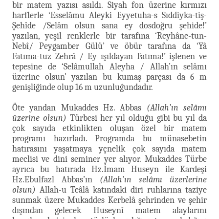
bir matem yazısı asıldı. Siyah fon üzerine kırmızı
harflerle ‘Esselâmu Aleyki Eyyetuha-s Sıddiyka-tiş-
Şehîde /Selâm olsun sana ey dosdoğru şehide!’
yazılan, yeşil renklerle bir tarafına ‘Reyhâne-tun-
Nebî/ Peygamber Gülü’ ve öbür tarafına da ‘Yâ
Fatıma-tuz Zehrâ / Ey ışıldayan Fatıma!’ işlenen ve
tepesine de ‘Selâmullah Aleyha / Allah’ın selâmı
üzerine olsun’ yazılan bu kumaş parçası da 6 m
genişliğinde olup 16 m uzunluğundadır.
Öte yandan Mukaddes Hz. Abbas
(Allah’ın selâmı
üzerine olsun)
Türbesi her yıl olduğu gibi bu yıl da
çok sayıda etkinlikten oluşan özel bir matem
programı hazırladı. Programda bu münasebetin
hatırasını yaşatmaya yçnelik çok sayıda matem
meclisi ve dini seminer yer alıyor. Mukaddes Türbe
ayrıca bu hatırada Hz.İmam Huseyn ile Kardeşi
Hz.Ebulfazl Abbas’ın
(Allah’ın selâmı üzerlerine
olsun)
Allah-u Teâlâ katındaki diri ruhlarına taziye
sunmak üzere Mukaddes Kerbelâ şehrinden ve şehir
dışından gelecek Huseynî matem alaylarını