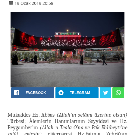
19 Ocak 2019 20:58
FACEBOOK
TELEGRAM
Mukaddes Hz. Abbas
(Allah’ın selâmı üzerine olsun)
Türbesi; Âlemlerin Hanımlarının Seyyidesi ve Hz.
Peygamber’in
(Allah-u Teâlâ O’na ve Pâk Ehlibeyti’ne
salât eylesin)
ciğerpâresi Hz.Fatıma Zehrâ’nın