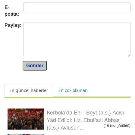
E-
posta:
Paylaş:
Gönder
En güncel haberler
En çok okunan
Kerbela’da Ehl-i Beyt (a.s.) Acısı
Yâd Edildi: Hz. Ebulfazl Abbas
(a.s.) Avlusun...
(18 kez görüldü)