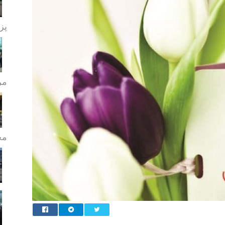
پز
مر
مج