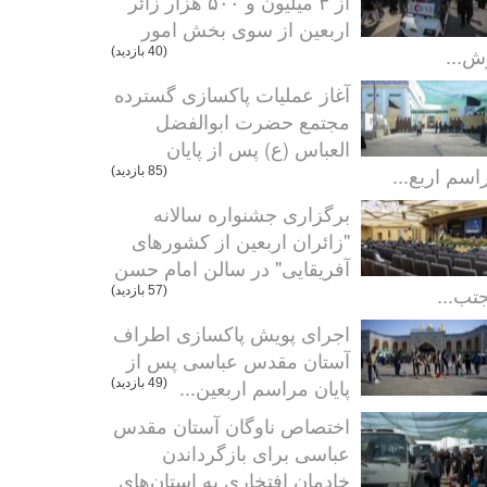
از ۳ میلیون و ۵۰۰ هزار زائر
اربعین از سوی بخش امور
ش...
(40 بازدید)
آغاز عملیات پاکسازی گسترده
مجتمع حضرت ابوالفضل
العباس (ع) پس از پایان
اسم اربع...
(85 بازدید)
برگزاری جشنواره سالانه
"زائران اربعین از کشورهای
آفریقایی" در سالن امام حسن
تب...
(57 بازدید)
اجرای پویش پاکسازی اطراف
آستان مقدس عباسی پس از
پایان مراسم اربعین...
(49 بازدید)
اختصاص ناوگان آستان مقدس
عباسی برای بازگرداندن
خادمان افتخاری به استان‌های