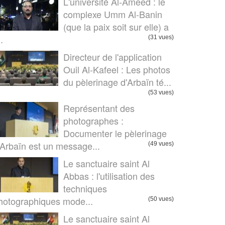
L'université Al-Ameed : le
complexe Umm Al-Banin
(que la paix soit sur elle) a
..
(31 vues)
Directeur de l'application
Ouil Al-Kafeel : Les photos
du pèlerinage d'Arbaïn té...
(53 vues)
Représentant des
photographes :
Documenter le pèlerinage
’Arbaïn est un message...
(49 vues)
Le sanctuaire saint Al
Abbas : l'utilisation des
techniques
hotographiques mode...
(50 vues)
Le sanctuaire saint Al