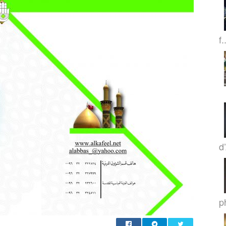
f.
d
p