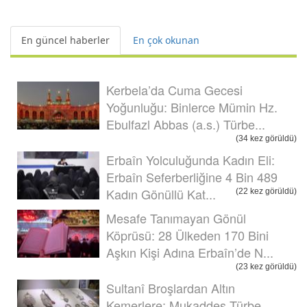
En güncel haberler
En çok okunan
Kerbela’da Cuma Gecesi
Yoğunluğu: Binlerce Mümin Hz.
Ebulfazl Abbas (a.s.) Türbe...
(34 kez görüldü)
Erbaîn Yolculuğunda Kadın Eli:
Erbaîn Seferberliğine 4 Bin 489
Kadın Gönüllü Kat...
(22 kez görüldü)
Mesafe Tanımayan Gönül
Köprüsü: 28 Ülkeden 170 Bini
Aşkın Kişi Adına Erbaîn’de N...
(23 kez görüldü)
Sultanî Broşlardan Altın
Kemerlere: Mukaddes Türbe