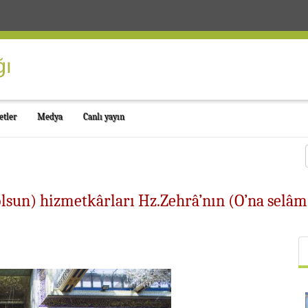
etler
Medya
Canlı yayın
 olsun) hizmetkârları Hz.Zehrâ’nın (O’na sel