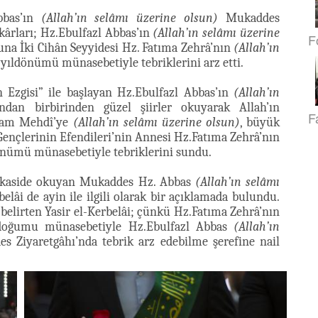
bbas’ın
(Allah’ın selâmı üzerine olsun)
Mukaddes
kârları; Hz.Ebulfazl Abbas’ın
(Allah’ın selâmı üzerine
F
huna İki Cihân Seyyidesi Hz. Fatıma Zehrâ’nın
(Allah’ın
ıldönümü münasebetiyle tebriklerini arz etti.
 Ezgisi” ile başlayan Hz.Ebulfazl Abbas’ın
(Allah’ın
ndan birbirinden güzel şiirler okuyarak Allah’ın
F
mam Mehdî’ye
(Allah’ın selâmı üzerine olsun)
, büyük
ençlerinin Efendileri’nin Annesi Hz.Fatıma Zehrâ’nın
ümü münasebetiyle tebriklerini sundu.
ir kaside okuyan Mukaddes Hz. Abbas
(Allah’ın selâmı
lâi de ayin ile ilgili olarak bir açıklamada bulundu.
elirten Yasir el-Kerbelâi; çünkü Hz.Fatıma Zehrâ’nın
oğumu münasebetiyle Hz.Ebulfazl Abbas
(Allah’ın
 Ziyaretgâhı’nda tebrik arz edebilme şerefine nail