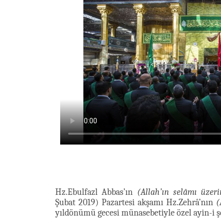
Hz.Ebulfazl Abbas’ın
(Allah’ın selâmı üzer
Şubat 2019) Pazartesi akşamı Hz.Zehrâ’nın
(
yıldönümü gecesi münasebetiyle özel ayin-i şe