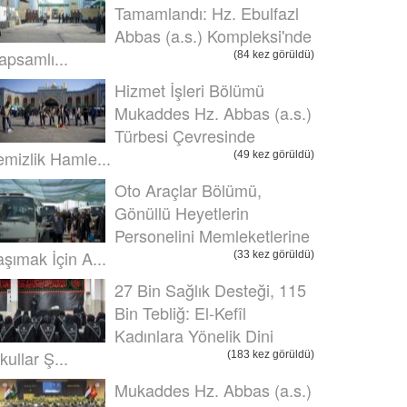
Tamamlandı: Hz. Ebulfazl
Abbas (a.s.) Kompleksi'nde
apsamlı...
(84 kez görüldü)
Hizmet İşleri Bölümü
Mukaddes Hz. Abbas (a.s.)
Türbesi Çevresinde
emizlik Hamle...
(49 kez görüldü)
Oto Araçlar Bölümü,
Gönüllü Heyetlerin
Personelini Memleketlerine
aşımak İçin A...
(33 kez görüldü)
27 Bin Sağlık Desteği, 115
Bin Tebliğ: El-Kefîl
Kadınlara Yönelik Dini
kullar Ş...
(183 kez görüldü)
Mukaddes Hz. Abbas (a.s.)