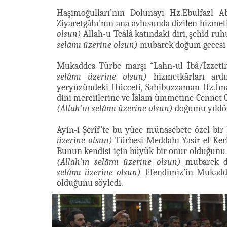
Haşimoğulları’nın Dolunayı Hz.Ebulfazl A
Ziyaretgâhı’nın ana avlusunda dizilen hizmet
olsun)
Allah-u Teâlâ katındaki diri, şehîd ru
selâmı üzerine olsun)
mubarek doğum gecesi y
Mukaddes Türbe marşı “Lahn-ul İbâ/İzzetin
selâmı üzerine olsun)
hizmetkârları ardı
yeryüzündeki Hücceti, Sahibuzzaman Hz.İ
dini merciilerine ve İslam ümmetine Cennet G
(Allah’ın selâmı üzerine olsun)
doğumu yıldön
Ayin-i Şerîf’te bu yüce münasebete özel b
üzerine olsun)
Türbesi Meddahı Yasir el-Kerbe
Bunun kendisi için büyük bir onur olduğunu b
(Allah’ın selâmı üzerine olsun)
mubarek d
selâmı üzerine olsun)
Efendimiz’in Mukaddes
olduğunu söyledi.