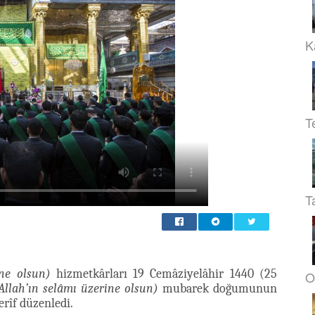
K
T
T
ine olsun)
hizmetkârları 19 Cemâziyelâhir 1440 (25
O
Allah’ın selâmı üzerine olsun)
mubarek doğumunun
rîf düzenledi.