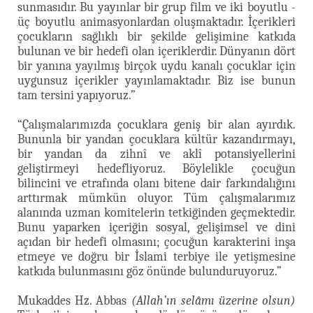
sunmasıdır. Bu yayınlar bir grup film ve iki boyutlu -
üç boyutlu animasyonlardan oluşmaktadır. İçerikleri
çocukların sağlıklı bir şekilde gelişimine katkıda
bulunan ve bir hedefi olan içeriklerdir. Dünyanın dört
bir yanına yayılmış birçok uydu kanalı çocuklar için
uygunsuz içerikler yayınlamaktadır. Biz ise bunun
tam tersini yapıyoruz.”
“Çalışmalarımızda çocuklara geniş bir alan ayırdık.
Bununla bir yandan çocuklara kültür kazandırmayı,
bir yandan da zihnî ve aklî potansiyellerini
geliştirmeyi hedefliyoruz. Böylelikle çocuğun
bilincini ve etrafında olanı bitene dair farkındalığını
arttırmak mümkün oluyor. Tüm çalışmalarımız
alanında uzman komitelerin tetkiğinden geçmektedir.
Bunu yaparken içeriğin sosyal, gelişimsel ve dini
açıdan bir hedefi olmasını; çocuğun karakterini inşa
etmeye ve doğru bir İslami terbiye ile yetişmesine
katkıda bulunmasını göz önünde bulunduruyoruz.”
Mukaddes Hz. Abbas
(Allah’ın selâmı üzerine olsun)