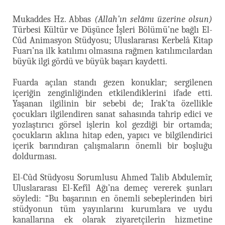
Mukaddes Hz. Abbas
(Allah’ın selâmı üzerine olsun)
Türbesi Kültür ve Düşünce İşleri Bölümü’ne bağlı El-
Cûd Animasyon Stüdyosu; Uluslararası Kerbelâ Kitap
Fuarı’na ilk katılımı olmasına rağmen katılımcılardan
büyük ilgi gördü ve büyük başarı kaydetti.
Fuarda açılan standı gezen konuklar; sergilenen
içeriğin zenginliğinden etkilendiklerini ifade etti.
Yaşanan ilgilinin bir sebebi de; Irak’ta özellikle
çocukları ilgilendiren sanat sahasında tahrip edici ve
yozlaştırıcı görsel işlerin kol gezdiği bir ortamda;
çocukların aklına hitap eden, yapıcı ve bilgilendirici
içerik barındıran çalışmaların önemli bir boşluğu
doldurması.
El-Cûd Stüdyosu Sorumlusu Ahmed Talib Abdulemîr,
Uluslararası El-Kefîl Ağı’na demeç vererek şunları
söyledi: “Bu başarının en önemli sebeplerinden biri
stüdyonun tüm yayınlarını kurumlara ve uydu
kanallarına ek olarak ziyaretçilerin hizmetine