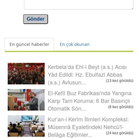
Gönder
En güncel haberler
En çok okunan
Kerbela’da Ehl-i Beyt (a.s.) Acısı
Yâd Edildi: Hz. Ebulfazl Abbas
(a.s.) Avlusun...
(13 kez görüldü)
El-Kefîl Buz Fabrikası'nda Yangına
Karşı Tam Koruma: 6 Bar Basınçlı
Otomatik Sön...
(8 kez görüldü)
Kur’an-i Kerîm İlimleri Kompleksi:
Müsennâ Eyaletindeki Nehcü'l-
Belâga Eğitimler...
(24 kez görüldü)