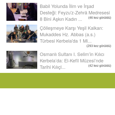
Babil Yolunda İlim ve İrşad
Desteği: Feyzu'z-Zehrâ Medresesi
8 Bini Aşkın Kadın ...
(46 kez görüldü)
Çölleşmeye Karşı Yeşil Kalkan:
Mukaddes Hz. Abbas (a.s.)
Türbesi Kerbela'da 1 Mi...
(293 kez görüldü)
Osmanlı Sultanı I. Selim’in Kılıcı
Kerbela’da: El-Kefîl Müzesi’nde
Tarihi Kılıçl...
(42 kez görüldü)