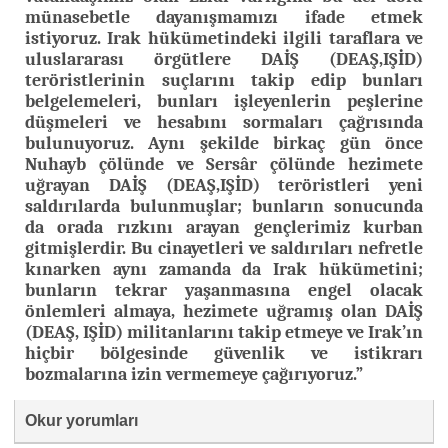
münasebetle dayanışmamızı ifade etmek
istiyoruz. Irak hükümetindeki ilgili taraflara ve
uluslararası örgütlere DAİŞ (DEAŞ,IŞİD)
teröristlerinin suçlarını takip edip bunları
belgelemeleri, bunları işleyenlerin peşlerine
düşmeleri ve hesabını sormaları çağrısında
bulunuyoruz. Aynı şekilde birkaç gün önce
Nuhayb çölünde ve Sersâr çölünde hezimete
uğrayan DAİŞ (DEAŞ,IŞİD) teröristleri yeni
saldırılarda bulunmuşlar; bunların sonucunda
da orada rızkını arayan gençlerimiz kurban
gitmişlerdir. Bu cinayetleri ve saldırıları nefretle
kınarken aynı zamanda da Irak hükümetini;
bunların tekrar yaşanmasına engel olacak
önlemleri almaya, hezimete uğramış olan DAİŞ
(DEAŞ, IŞİD) militanlarını takip etmeye ve Irak’ın
hiçbir bölgesinde güvenlik ve istikrarı
bozmalarına izin vermemeye çağırıyoruz.”
Okur yorumları