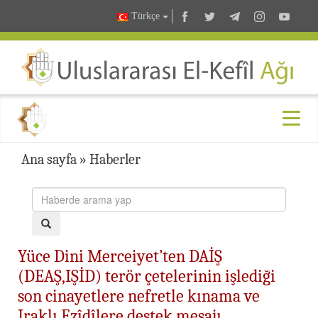
Türkçe
Ana sayfa
»
Haberler
Yüce Dini Merceiyet’ten DAİŞ
(DEAŞ,IŞİD) terör çetelerinin işlediği
son cinayetlere nefretle kınama ve
Iraklı Ezîdîlere destek mesajı