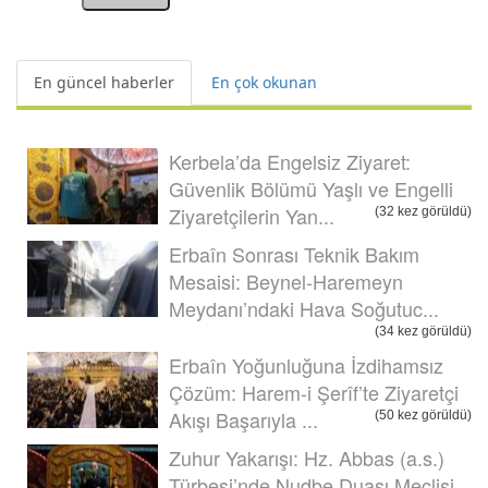
En güncel haberler
En çok okunan
Kerbela’da Engelsiz Ziyaret:
Güvenlik Bölümü Yaşlı ve Engelli
Ziyaretçilerin Yan...
(32 kez görüldü)
Erbaîn Sonrası Teknik Bakım
Mesaisi: Beynel-Haremeyn
Meydanı’ndaki Hava Soğutuc...
(34 kez görüldü)
Erbaîn Yoğunluğuna İzdihamsız
Çözüm: Harem-i Şerîf’te Ziyaretçi
Akışı Başarıyla ...
(50 kez görüldü)
Zuhur Yakarışı: Hz. Abbas (a.s.)
Türbesi’nde Nudbe Duası Meclisi