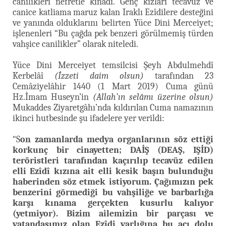
canilikleri nefretle kınadı. Genç kızları tecavüz ve
canice katliama maruz kalan Iraklı Ezîdilere desteğini
ve yanında olduklarını belirten Yüce Dini Merceiyet;
işlenenleri “Bu çağda pek benzeri görülmemiş türden
vahşice canilikler” olarak niteledi.
Yüce Dini Merceiyet temsilcisi Şeyh Abdulmehdî
Kerbelâî
(İzzeti daim olsun)
tarafından 23
Cemâziyelâhir 1440 (1 Mart 2019) Cuma günü
Hz.İmam Huseyn’in
(Allah’ın selâmı üzerine olsun)
Mukaddes Ziyaretgâhı’nda kıldırılan Cuma namazının
ikinci hutbesinde şu ifadelere yer verildi:
“S
on zamanlarda medya organlarının söz ettiği
korkunç bir cinayetten; DAİŞ (DEAŞ, IŞİD)
teröristleri tarafından kaçırılıp tecavüz edilen
elli Ezîdî kızına ait elli kesik başın bulunduğu
haberinden söz etmek istiyorum. Çağımızın pek
benzerini görmediği bu vahşiliğe ve barbarlığa
karşı kınama gerçekten kusurlu kalıyor
(yetmiyor). Bizim ailemizin bir parçası ve
vatandaşımız olan Ezîdi varlığına bu acı dolu