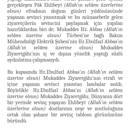
gerçekleşen Pâk Ehlibeyt
(Allah’ın selâmı üzerlerine
olsun)
efradının doğum günleri yıldönümünde
yaşanan sevinci yansıtmak ve bu münasebetle gelen
ziyaretçilerin sevincini paylaşmak için yapılan
hazırlıklardan biri de; Mukaddes Hz. Abbas
(Allah’ın
selâmı üzerine olsun)
Türbesi’ne bağlı Bakım
Mühendisliği Elektrik Şubesi’nin Hz.Ebulfazl Abbas’ın
(Allah’ın selâmı üzerine olsun)
Mukaddes
Ziyaretgâhı’nın iç ve dışına yönelik yaptığı süslü
aydınlatma çalışmasıydı.
Bu kapsamda Hz.Ebulfazl Abbas’ın
(Allah’ın selâmı
üzerine olsun)
Mukaddes Ziyaretgâhı’nın etrafı ve
içine yaşanan sevinci yansıtan lambalar asıldı.
Böylelikle Hz.Ebulfazl Abbas’ın
(Allah’ın selâmı
üzerine olsun)
Mukaddes Ziyaretgâhı; Dünyanın dört
bir yerinde sevinç yaşayan Ehlibeyt
(Allah’ın selâmı
üzerlerine olsun)
dostlarının neşe ve mutluluğuna
ortak olan şahane bir sevinç tablosu görünümüne
büründü.