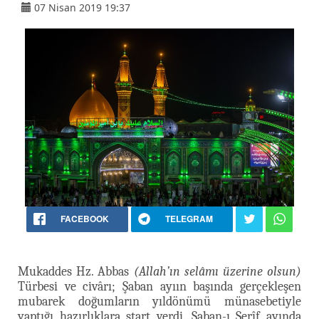
07 Nisan 2019 19:37
FACEBOOK
TELEGRAM
Mukaddes Hz. Abbas
(Allah’ın selâmı üzerine olsun)
Türbesi ve civârı; Şaban ayıın başında gerçekleşen
mubarek doğumların yıldönümü münasebetiyle
yaptığı hazırlıklara start verdi. Şaban-ı Şerîf ayında