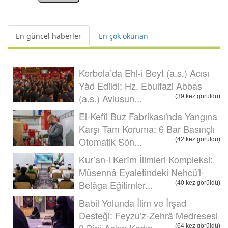
En güncel haberler
En çok okunan
Kerbela’da Ehl-i Beyt (a.s.) Acısı
Yâd Edildi: Hz. Ebulfazl Abbas
(a.s.) Avlusun...
(39 kez görüldü)
El-Kefîl Buz Fabrikası'nda Yangına
Karşı Tam Koruma: 6 Bar Basınçlı
Otomatik Sön...
(42 kez görüldü)
Kur’an-i Kerîm İlimleri Kompleksi:
Müsennâ Eyaletindeki Nehcü'l-
Belâga Eğitimler...
(40 kez görüldü)
Babil Yolunda İlim ve İrşad
Desteği: Feyzu'z-Zehrâ Medresesi
8 Bini Aşkın Kadın ...
(64 kez görüldü)