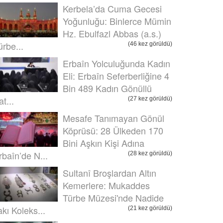
Kerbela’da Cuma Gecesi
Yoğunluğu: Binlerce Mümin
Hz. Ebulfazl Abbas (a.s.)
ürbe...
(46 kez görüldü)
Erbaîn Yolculuğunda Kadın
Eli: Erbaîn Seferberliğine 4
Bin 489 Kadın Gönüllü
t...
(27 kez görüldü)
Mesafe Tanımayan Gönül
Köprüsü: 28 Ülkeden 170
Bini Aşkın Kişi Adına
rbaîn’de N...
(28 kez görüldü)
Sultanî Broşlardan Altın
Kemerlere: Mukaddes
Türbe Müzesi'nde Nadide
akı Koleks...
(21 kez görüldü)