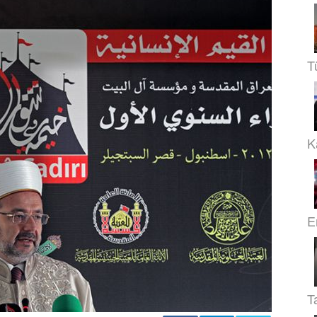
T
Ka
E
T