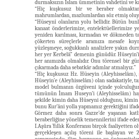
durmaksızın İslam ümmetinin vahdetini ve ka
“Hiç kuşkusuz bir ve beraber olmaktan
mahrumlardan, mazlumlardan söz etmiş oluy
“Hüseynî olanların yolu bellidir. Bütün bunl
kanaat önderlerimize, entelektüellerimize y
yeniden karılması, kırmadan ve dökmeden tar
çökerten süreçlerle aramıza mesafe koym
yüzleşmeye, soğukkanlı analizlere yakın dur
her yer Kerbelâ” demenin günüdür. Hüseyin’
her anımızda olmalıdır. Onu törensel bir gü
çıkarmada daha sebatkâr adımlar atmalıyız.”
“Hiç kuşkusuz Hz. Hüseyin (Aleyhisselâm), 
Hüseyin’e (Aleyhisselâm) olan sadakatiyle, ta
model bulmanın özgüveni içinde yolculuğu
tümünün İmam Huseyn’i (Aleyhisselâm) hay
şekilde kimin daha Hüseyni olduğunu, kimin de
bunu Kur’âni yolla yapmamız gerektiğini ifade
Görmez daha sonra Gazze’de yaşanan katl
beraberliğine yönelik temennilerini ifade ed
I.Aşûra Yıllık Konferansı birçok faaliyetten 
gerçekleşen açılış töreni ile başlayan ve