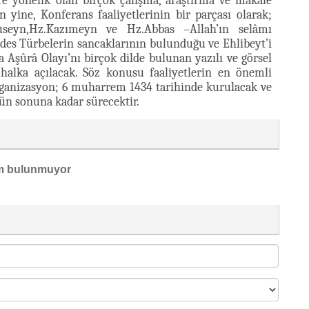
ere yönelik olan birçok çalışma, araştırma ve makale
an yine, Konferans faaliyetlerinin bir parçası olarak;
useyn,Hz.Kazımeyn ve Hz.Abbas –Allah’ın selâmı
des Türbelerin sancaklarının bulunduğu ve Ehlibeyt’i
a Aşûrâ Olayı’nı birçok dilde bulunan yazılı ve görsel
 halka açılacak. Söz konusu faaliyetlerin en önemli
organizasyon; 6 muharrem 1434 tarihinde kurulacak ve
n sonuna kadar sürecektir.
m bulunmuyor