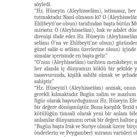
söyledi.
“Hz. Hüseyin (Aleyhisselâm), istisnasız, 
tutmaktadır. Nasıl olmasın ki? O (Aleyhisselâm
Ehlibeyti’ne olsun) tarafından başta bütün M
mirastır. O (Aleyhisselâm), hak ve adalet dü
direnişi ifade eder. Hz. Hüseyin (Aleyhisselâ
selâmı O’na ve Ehlibeyti’ne olsun) gözünde
güzel salât-u selâmı üzerlerine olsun) içind
simalar içerisinde en başta gelir.”
“O’nun (Aleyhisselâm) tarihten menkıbeye, m
her alanda iç dünyamızı köklü bir şekilde y
tasavvurunda, kişilik sahibi olmak ve şehad
sahiptir.”
“Hz. Hüseyin’i (Aleyhisselâm) anmak, onun
gerekli kılmaktadır. Bugün zalim ve mazlum 
figür olarak başvurduğumuz Hz. Hüseyin Efen
bir değere dönüşmüştür. Buna karşılık Yezid m
kötülüğün timsali olarak yeni bir anlam bil
anlamlar dünyamızın ortak bir değeri haline g
“Bugün başta Irak ve Suriye olmak üzere birço
önderlerin ve Peygamberî mirasın varisleri ol