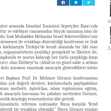
S
leri arasında İstanbul Eminönü Sepetçiler Kasrı’nda
ltür ve edebiyat camiasından birçok tanınmış isim ile
du. Irak Mukaddes Mekanlar Genel Sekreterlikleri’nin
üessesesi ile ortaklaşa düzenlediği konferansı ve Irak
katkılarıyla Türkiye’de kendi alanında bir ilki olan
Z
organizatörlerin yenilikçi perspektif ve fikirleri ile;
sapkınlık ve maruz kalacağı her türlü çarpıklığa karşı
cı) olan Ehlibeyt’in (Allah’ın en güzel salât-u selâmı
 dolu mirasını tanıtmak amacıyla gösterdikleri üstün
leri Başkanı Prof. Dr. Mehmet Görmez konferanstan
lan çok değerli dersleri, katılımcılarla paylaşabilme
amını methetti. Aşûrâ’dan, islam toplumunu eğitim,
rmek amacıyla harcanan bu çabaları metheden Görmez,
nelik duyduğu temennilerini dile getirdi.
nların referans noktasıdır. Buna karşılık Yezid
leceği bir teyakkuz objesidir.” Diyen Görmez şunları