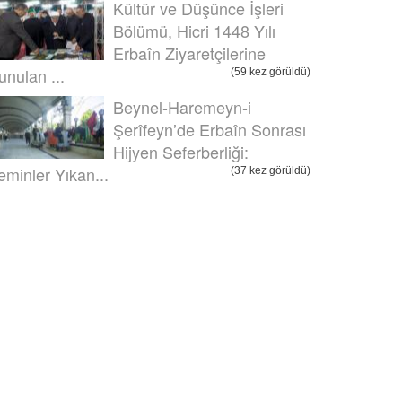
Kültür ve Düşünce İşleri
Bölümü, Hicri 1448 Yılı
Erbaîn Ziyaretçilerine
unulan ...
(59 kez görüldü)
Beynel-Haremeyn-i
Şerîfeyn’de Erbaîn Sonrası
Hijyen Seferberliği:
eminler Yıkan...
(37 kez görüldü)