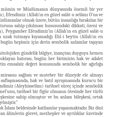
her mümin ve Müslümanın dünyasında önemli bir yer
), Efendimiz (Allah’ın en güzel salât-u selâmı O’na ve
üslümanlar olmak üzere, bütün insanlığa bırakılan bir
sturuna sahip çıkılması hususundaki dikkati, özeni ve
m), Peygamber Efendimiz'in (Allah’ın en güzel salât-u
n uzak tutmaya kıyamadığı Ehl-i beytin (Allah’ın en
e bugün hepimiz için derin sembolik anlamlar taşıyan
itolojiden gündelik bilgiye, inançtan duyguya hemen
oklayan hatırası, bugün her birimizin hak ve adalet
etin emsalsiz değeri konusunda sembolik bir ağırlığa
 mirasını sağlam ve muteber bir düzeyde ele almayı
saflaşmasında, hak ve batıl ayrışmasında kurucu bir
dimiz (Aleyhisselâm) tarihsel süreç içinde sembolik
el’unu, tarihsel bir figür olmanın ötesinde her türlü
eşkesine sahip olmuştur ve bu anlam bileşkesi, ortak
elmiştir.”
k İslam beldesinde katliamlar yaşanmaktadır. Biz dinî
an âlimlerin görevi, mezhepler ve ayrılıklar üzerinde