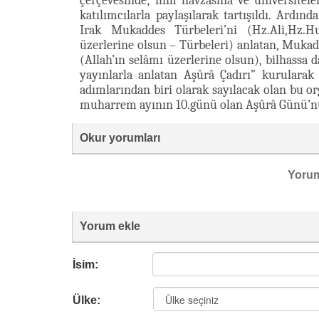
çerçevesinde; ilim havzasına ve üniversitel
katılımcılarla paylaşılarak tartışıldı. Ardınd
Irak Mukaddes Türbeleri’ni (Hz.Ali,Hz.H
üzerlerine olsun – Türbeleri) anlatan, Mukad
(Allah’ın selâmı üzerlerine olsun), bilhassa d
yayınlarla anlatan Aşûrâ Çadırı” kurularak
adımlarından biri olarak sayılacak olan bu 
muharrem ayının 10.günü olan Aşûrâ Günü’nü
Okur yorumları
Yoru
Yorum ekle
İsim:
Ülke: