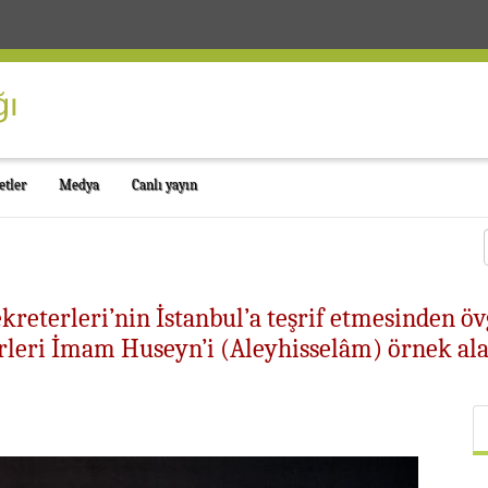
etler
Medya
Canlı yayın
eterleri’nin İstanbul’a teşrif etmesinden övg
rleri İmam Huseyn’i (Aleyhisselâm) örnek ala