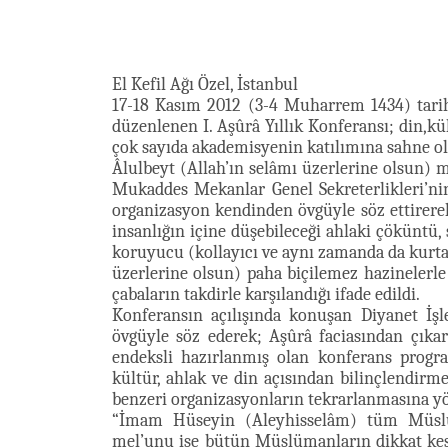
El Kefil Ağı Özel, İstanbul
17-18 Kasım 2012 (3-4 Muharrem 1434) tarih
düzenlenen I. Aşûrâ Yıllık Konferansı; din,kü
çok sayıda akademisyenin katılımına sahne ol
Âlulbeyt (Allah’ın selâmı üzerlerine olsun) m
Mukaddes Mekanlar Genel Sekreterlikleri’nin 
organizasyon kendinden övgüyle söz ettirerek, 
insanlığın içine düşebileceği ahlaki çöküntü, 
koruyucu (kollayıcı ve aynı zamanda da kurtarı
üzerlerine olsun) paha biçilemez hazinelerle
çabaların takdirle karşılandığı ifade edildi.
Konferansın açılışında konuşan Diyanet İş
övgüyle söz ederek; Aşûrâ faciasından çıkarı
endeksli hazırlanmış olan konferans progr
kültür, ahlak ve din açısından bilinçlendi
benzeri organizasyonların tekrarlanmasına yö
“İmam Hüseyin (Aleyhisselâm) tüm Müslüma
mel’unu ise bütün Müslümanların dikkat kesi