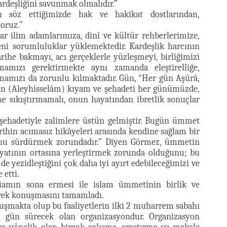
rdeşliğini savunmak olmalıdır.”
 söz ettiğimizde hak ve hakikat dostlarından,
oruz.”
ar ilim adamlarımıza, dinî ve kültür rehberlerimize,
eni sorumluluklar yüklemektedir. Kardeşlik harcının
ihe bakmayı, acı gerçeklerle yüzleşmeyi, birliğimizi
amızı gerektirmekte aynı zamanda eleştirelliğe,
mamızı da zorunlu kılmaktadır. Gün, “Her gün Aşûrâ,
in (Aleyhisselâm) kıyam ve şehadeti her günümüzde,
ne sıkıştırmamalı, onun hayatından ibretlik sonuçlar
şehadetiyle zalimlere üstün gelmiştir. Bugün ümmet
rihin acımasız hikâyeleri arasında kendine sağlam bir
nu sürdürmek zorundadır.” Diyen Görmez, ümmetin
atının ortasına yerleştirmek zorunda olduğunu; bu
 yezidleştiğini çok daha iyi ayırt edebileceğimizi ve
 etti.
iamın sona ermesi ile islam ümmetinin birlik ve
erek konuşmasını tamamladı.
oluşmakta olup bu faaliyetlerin ilki 2 muharrem sabahı
 2 gün sürecek olan organizasyondur. Organizasyon