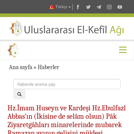
Türkçe
Ana sayfa
»
Haberler
Hz.İmam Huseyn ve Kardeşi Hz.Ebulfazl
Abbas’ın (İkisine de selâm olsun) Pâk
Ziyaretgâhları minarelerinde mubarek
Ramazan ayının gelişini müjdesi