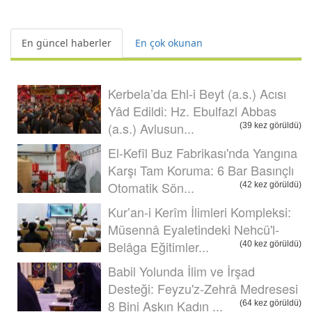
En güncel haberler
En çok okunan
Kerbela’da Ehl-i Beyt (a.s.) Acısı
Yâd Edildi: Hz. Ebulfazl Abbas
(a.s.) Avlusun...
(39 kez görüldü)
El-Kefîl Buz Fabrikası'nda Yangına
Karşı Tam Koruma: 6 Bar Basınçlı
Otomatik Sön...
(42 kez görüldü)
Kur’an-i Kerîm İlimleri Kompleksi:
Müsennâ Eyaletindeki Nehcü'l-
Belâga Eğitimler...
(40 kez görüldü)
Babil Yolunda İlim ve İrşad
Desteği: Feyzu'z-Zehrâ Medresesi
8 Bini Aşkın Kadın ...
(64 kez görüldü)