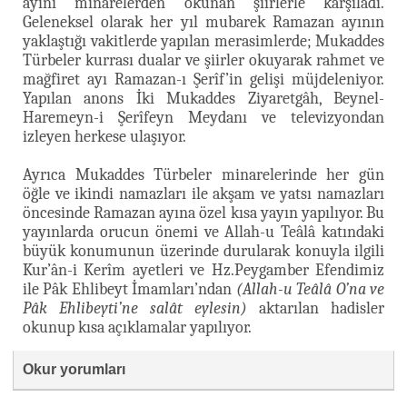
ayını minarelerden okunan şiirlerle karşıladı.
Geleneksel olarak her yıl mubarek Ramazan ayının
yaklaştığı vakitlerde yapılan merasimlerde; Mukaddes
Türbeler kurrası dualar ve şiirler okuyarak rahmet ve
mağfiret ayı Ramazan-ı Şerîf’in gelişi müjdeleniyor.
Yapılan anons İki Mukaddes Ziyaretgâh, Beynel-
Haremeyn-i Şerîfeyn Meydanı ve televizyondan
izleyen herkese ulaşıyor.
Ayrıca Mukaddes Türbeler minarelerinde her gün
öğle ve ikindi namazları ile akşam ve yatsı namazları
öncesinde Ramazan ayına özel kısa yayın yapılıyor. Bu
yayınlarda orucun önemi ve Allah-u Teâlâ katındaki
büyük konumunun üzerinde durularak konuyla ilgili
Kur’ân-i Kerîm ayetleri ve Hz.Peygamber Efendimiz
ile Pâk Ehlibeyt İmamları’ndan
(Allah-u Teâlâ O’na ve
Pâk Ehlibeyti’ne salât eylesin)
aktarılan hadisler
okunup kısa açıklamalar yapılıyor.
Okur yorumları