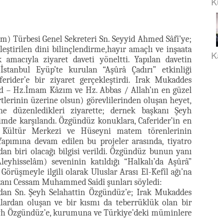
K
m) Türbesi Genel Sekreteri Sn. Seyyid Ahmed Sâfî’ye;
eştirilen dini bilinçlendirme,hayır amaçlı ve inşaata
K
amacıyla ziyaret daveti yöneltti. Yapılan davetin
İstanbul Eyüp’te kurulan “Aşûrâ Çadırı” etkinliği
rider’e bir ziyaret gerçekleştirdi. Irak Mukaddes
d – Hz.İmam Kâzım ve Hz. Abbas / Allah’ın en güzel
rtlerinin üzerine olsun) görevlilerinden oluşan heyet,
ine düzenledikleri ziyarette; dernek başkanı Şeyh
imde karşılandı. Özgündüz konuklara, Caferider’in en
e Kültür Merkezi ve Hüseyni matem törenlerinin
. Yapımına devam edilen bu projeler arasında, tiyatro
dan biri olacağı bilgisi verildi. Özgündüz bunun yanı
eyhisselâm) seveninin katıldığı “Halkalı’da Aşûrâ”
 Görüşmeyle ilgili olarak Uluslar Arası El-Kefîl ağı’na
kanı Cessam Muhammed Saîdî şunları söyledi:
ından Sn. Şeyh Selahattin Özgündüz’e; Irak Mukaddes
malardan oluşan ve bir kısmı da teberrüklük olan bir
eyh Özgündüz’e, kurumuna ve Türkiye’deki müminlere