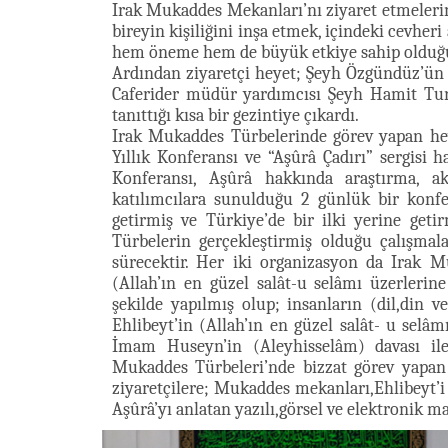
Irak Mukaddes Mekanları’nı ziyaret etmeleri
bireyin kişiliğini inşa etmek, içindeki cevher
hem öneme hem de büyük etkiye sahip olduğu 
Ardından ziyaretçi heyet; Şeyh Özgündüz’ün
Caferider müdür yardımcısı Şeyh Hamit Turan
tanıttığı kısa bir gezintiye çıkardı.
Irak Mukaddes Türbelerinde görev yapan hey
Yıllık Konferansı ve “Aşûrâ Çadırı” sergisi h
Konferansı, Aşûrâ hakkında araştırma, ak
katılımcılara sunulduğu 2 günlük bir kon
getirmiş ve Türkiye’de bir ilki yerine getir
Türbelerin gerçekleştirmiş olduğu çalışmal
sürecektir. Her iki organizasyon da Irak M
(Allah’ın en güzel salât-u selâmı üzerlerin
şekilde yapılmış olup; insanların (dil,din
Ehlibeyt’in (Allah’ın en güzel salât- u selâm
İmam Huseyn’in (Aleyhisselâm) davası ile 
Mukaddes Türbeleri’nde bizzat görev yapan g
ziyaretçilere; Mukaddes mekanları,Ehlibeyt’i 
Aşûrâ’yı anlatan yazılı,görsel ve elektronik m