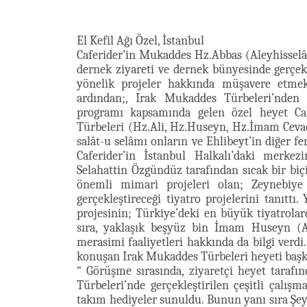
El Kefil Ağı Özel, İstanbul
Caferider’in Mukaddes Hz.Abbas (Aleyhisselâ
dernek ziyareti ve dernek bünyesinde gerçekl
yönelik projeler hakkında müşavere etmek 
ardından;, Irak Mukaddes Türbeleri’nden 
programı kapsamında gelen özel heyet Cafe
Türbeleri (Hz.Ali, Hz.Huseyn, Hz.İmam Ceva
salât-u selâmı onların ve Ehlibeyt’in diğer fe
Caferider’in İstanbul Halkalı’daki merkez
Selahattin Özgündüz tarafından sıcak bir biç
önemli mimari projeleri olan; Zeynebiy
gerçekleştireceği tiyatro projelerini tanıttı
projesinin; Türkiye’deki en büyük tiyatrolar
sıra, yaklaşık beşyüz bin İmam Huseyn (Al
merasimi faaliyetleri hakkında da bilgi verdi.
konuşan Irak Mukaddes Türbeleri heyeti baş
“ Görüşme sırasında, ziyaretçi heyet taraf
Türbeleri’nde gerçekleştirilen çeşitli çalış
takım hediyeler sunuldu. Bunun yanı sıra Ş