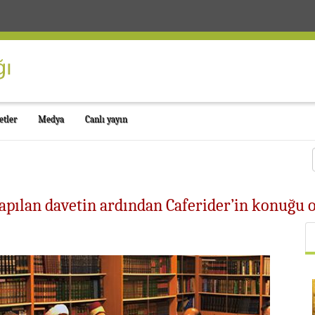
etler
Medya
Canlı yayın
apılan davetin ardından Caferider’in konuğu o