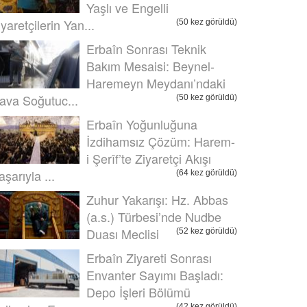
Yaşlı ve Engelli
iyaretçilerin Yan...
(50 kez görüldü)
Erbaîn Sonrası Teknik
Bakım Mesaisi: Beynel-
Haremeyn Meydanı’ndaki
ava Soğutuc...
(50 kez görüldü)
Erbaîn Yoğunluğuna
İzdihamsız Çözüm: Harem-
i Şerîf’te Ziyaretçi Akışı
aşarıyla ...
(64 kez görüldü)
Zuhur Yakarışı: Hz. Abbas
(a.s.) Türbesi’nde Nudbe
Duası Meclisi
(52 kez görüldü)
Erbaîn Ziyareti Sonrası
Envanter Sayımı Başladı:
Depo İşleri Bölümü
(42 kez görüldü)