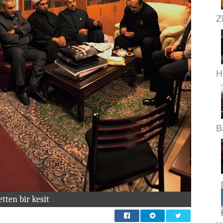
Z
H
B
etten bir kesit