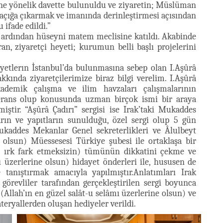
ne yönelik davette bulunuldu ve ziyaretin; Müslüman
i açığa çıkarmak ve imanında derinleştirmesi açısından
ifade edildi.”
 ardından hüseyni matem meclisine katıldı. Akabinde
, ziyaretçi heyeti; kurumun belli başlı projelerini
etlerın İstanbul’da bulunmasına sebep olan I.Aşûrâ
akkında ziyaretçilerimize biraz bilgi verelim. I.Aşûrâ
ademik çalışma ve ilim havzaları çalışmalarının
ferans olup konusunda uzman birçok ismi bir araya
miştir. “Aşûrâ Çadırı” sergisi ise Irak’taki Mukaddes
arın ve yapıtların sunulduğu, özel sergi olup 5 gün
ukaddes Mekanlar Genel sekreterlikleri ve Âlulbeyt
e olsun) Müessesesi Türkiye şubesi ile ortaklaşa bir
 ve ırk fark etmeksizin) tümünün dikkatini çekme ve
ı üzerlerine olsun) hidayet önderleri ile, hususen de
tanıştırmak amacıyla yapılmıştır.Anlatımları Irak
örevliler tarafından gerçekleştirilen sergi boyunca
(Allah’ın en güzel salât-u selâmı üzerlerine olsun) ve
ateryallerden oluşan hediyeler verildi.