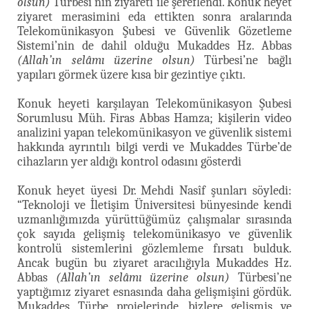
olsun)
Türbesi’nin ziyareti ile şereflendi. Konuk heyet
ziyaret merasimini eda ettikten sonra aralarında
Telekomünikasyon Şubesi ve Güvenlik Gözetleme
Sistemi’nin de dahil olduğu Mukaddes Hz. Abbas
(Allah’ın selâmı üzerine olsun)
Türbesi’ne bağlı
yapıları görmek üzere kısa bir gezintiye çıktı.
Konuk heyeti karşılayan Telekomünikasyon Şubesi
Sorumlusu Müh. Firas Abbas Hamza; kişilerin video
analizini yapan telekomünikasyon ve güvenlik sistemi
hakkında ayrıntılı bilgi verdi ve Mukaddes Türbe’de
cihazların yer aldığı kontrol odasını gösterdi
Konuk heyet üyesi Dr. Mehdi Nasîf şunları söyledi:
“Teknoloji ve İletişim Üniversitesi bünyesinde kendi
uzmanlığımızda yürüttüğümüz çalışmalar sırasında
çok sayıda gelişmiş telekomünikasyo ve güvenlik
kontrolü sistemlerini gözlemleme fırsatı bulduk.
Ancak bugün bu ziyaret aracılığıyla Mukaddes Hz.
Abbas
(Allah’ın selâmı üzerine olsun)
Türbesi’ne
yaptığımız ziyaret esnasında daha gelişmişini gördük.
Mukaddes Türbe projelerinde, bizlere gelişmiş ve