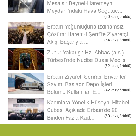
Mesaisi: Beynel-Haremeyn
Meydanı’ndaki Hava Soğutuc...
(50 kez görüldü)
Erbaîn Yoğunluğuna İzdihamsız
Çözüm: Harem-i Şerîf’te Ziyaretçi
Akışı Başarıyla ...
(64 kez görüldü)
Zuhur Yakarışı: Hz. Abbas (a.s.)
Türbesi’nde Nudbe Duası Meclisi
(52 kez görüldü)
Erbaîn Ziyareti Sonrası Envanter
Sayımı Başladı: Depo İşleri
Bölümü Kullanılan E...
(42 kez görüldü)
Kadınlara Yönelik Hüseyni Hitabet
Şubesi Açıkladı: Erbaîn'de 20
Binden Fazla Kad...
(60 kez görüldü)