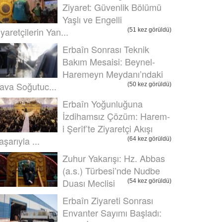
Ziyaret: Güvenlik Bölümü
Yaşlı ve Engelli
iyaretçilerin Yan...
(51 kez görüldü)
Erbaîn Sonrası Teknik
Bakım Mesaisi: Beynel-
Haremeyn Meydanı’ndaki
ava Soğutuc...
(50 kez görüldü)
Erbaîn Yoğunluğuna
İzdihamsız Çözüm: Harem-
i Şerîf’te Ziyaretçi Akışı
aşarıyla ...
(64 kez görüldü)
Zuhur Yakarışı: Hz. Abbas
(a.s.) Türbesi’nde Nudbe
Duası Meclisi
(54 kez görüldü)
Erbaîn Ziyareti Sonrası
Envanter Sayımı Başladı: