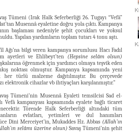
K
aş Tümeni (Irak Halk Seferberliği 26. Tugayı “Vefâ”
at’tan Musennâ eyaletine doğru yola çıktı. Kampanya
ının başlaması nedeniyle şehit çocukları ve yoksul
ldu. Yapılan yardımların toplam tutarı 4 tonu aştı.
K
efîl Ağı’na bilgi veren kampanya sorumlusu Hacı Fadıl
îm ayetleri ve Ehlibeyt’ten
(Hepsine selâm olsun)
aşkalarına öğrenmek için yardımcı olmaya teşvik eden
ıkış noktası olmuştur. Kampanya kapsamında yeni
k her türlü malzeme dağıtılmıştır. Bu çerçevede
ı elektronik cihazlar vb ihtiyaçları karşılanmıştır.”
vaş Tümeni’nin Musennâ Eyaleti temsilcisi Sad el-
çlı Vefâ kampanyası kapsamında eyalete bağlı ticaret
enecektir. Törende Halk Seferberliği altındaki tüm
anların evlatları, yetimleri ve dul hanımları
 Yüce Dini Merceiyet’in, Mukaddes Hz. Abbas
(Allah’ın
Allah’ın selâmı üzerine olsun)
Savaş Tümeni’nin şehit