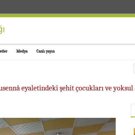
etler
Medya
Canlı yayın
ennâ eyaletindeki şehit çocukları ve yoksul 