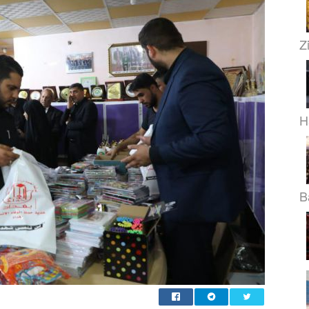
Z
H
B