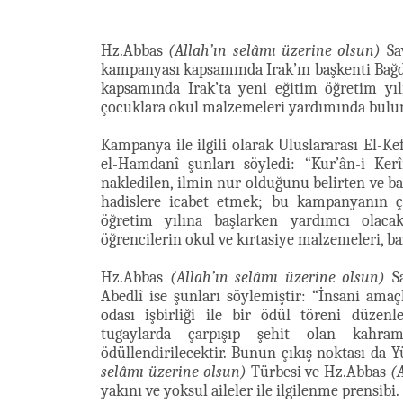
Hz.Abbas
(Allah’ın selâmı üzerine olsun)
Sav
kampanyası kapsamında Irak’ın başkenti Bağd
kapsamında Irak’ta yeni eğitim öğretim yıl
çocuklara okul malzemeleri yardımında bulunu
Kampanya ile ilgili olarak Uluslararası El-K
el-Hamdanî şunları söyledi: “Kur’ân-i Ker
nakledilen, ilmin nur olduğunu belirten ve b
hadislere icabet etmek; bu kampanyanın ç
öğretim yılına başlarken yardımcı olaca
öğrencilerin okul ve kırtasiye malzemeleri, baz
Hz.Abbas
(Allah’ın selâmı üzerine olsun)
Sa
Abedlî ise şunları söylemiştir: “İnsani ama
odası işbirliği ile bir ödül töreni düzenl
tugaylarda çarpışıp şehit olan kahram
ödüllendirilecektir. Bunun çıkış noktası da
selâmı üzerine olsun)
Türbesi ve Hz.Abbas
(
yakını ve yoksul aileler ile ilgilenme prensibi.