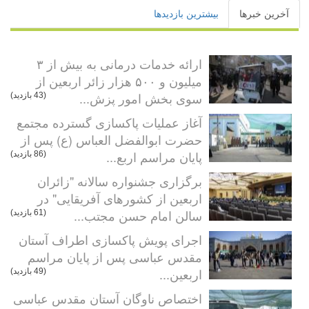
آخرین خبرها
بیشترین بازدیدها
ارائه خدمات درمانی به بیش از ۳
میلیون و ۵۰۰ هزار زائر اربعین از
سوی بخش امور پزش...
(43 بازدید)
آغاز عملیات پاکسازی گسترده مجتمع
حضرت ابوالفضل العباس (ع) پس از
پایان مراسم اربع...
(86 بازدید)
برگزاری جشنواره سالانه "زائران
اربعین از کشورهای آفریقایی" در
سالن امام حسن مجتب...
(61 بازدید)
اجرای پویش پاکسازی اطراف آستان
مقدس عباسی پس از پایان مراسم
اربعین...
(49 بازدید)
اختصاص ناوگان آستان مقدس عباسی