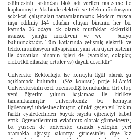
edilmesinin ardından blok adı verilen malzeme ile
kaplanmıştır. Akabinde elektrik ve telekomünikasyon
şebekesi çalışmaları tamamlanmıştır. Modern tarzda
inşa edilmiş 144 odadan oluşan binanın her bir
katında 36 odaya ek olarak mutfaklar, elektrikli
asansör, yangın merdiveni ve wc – banyo
bulunmaktadır. Tüm katlarında gelişmiş elektrik ve
telekomünikasyon altyapısının yanı sıra uyarı sistemi
ile donatılan binanın içleri de (yataklar, dolaplar,
elektrikli cihazlar, örtüler vs) dayalı döşelidir.”
Üniversite Rektörlüğü ise konuyla ilgili olarak şu
açıklamada bulundu: “(Söz konusu) proje El-Amîd
Üniversitesinin özel önemsediği konulardan biri olup
yeni öğretim yılının başlaması ile birlikte
tamamlanmıştır. Üniversitemiz bu konuyla
ilgilenmeyi uhdesine almıştır; çünkü geçen yıl Irak’ın
farklı eyaletlerinden büyük sayıda öğrenciyi kabul
ettik. Öğrencilerimizi evladımız olarak görmekteyiz;
bu yüzden de üniversite dışında yerleşim yeri
aramakla uğraşıp sıkıntıya girmesinler diye kız