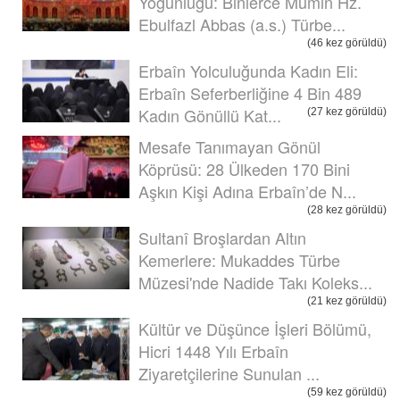
Yoğunluğu: Binlerce Mümin Hz.
Ebulfazl Abbas (a.s.) Türbe...
(46 kez görüldü)
Erbaîn Yolculuğunda Kadın Eli:
Erbaîn Seferberliğine 4 Bin 489
Kadın Gönüllü Kat...
(27 kez görüldü)
Mesafe Tanımayan Gönül
Köprüsü: 28 Ülkeden 170 Bini
Aşkın Kişi Adına Erbaîn’de N...
(28 kez görüldü)
Sultanî Broşlardan Altın
Kemerlere: Mukaddes Türbe
Müzesi'nde Nadide Takı Koleks...
(21 kez görüldü)
Kültür ve Düşünce İşleri Bölümü,
Hicri 1448 Yılı Erbaîn
Ziyaretçilerine Sunulan ...
(59 kez görüldü)