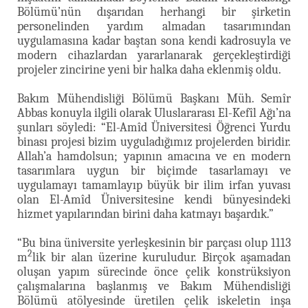
Bölümü’nün dışarıdan herhangi bir şirketin
personelinden yardım almadan tasarımından
uygulamasına kadar baştan sona kendi kadrosuyla ve
modern cihazlardan yararlanarak gerçekleştirdiği
projeler zincirine yeni bir halka daha eklenmiş oldu.
Bakım Mühendisliği Bölümü Başkanı Müh. Semîr
Abbas konuyla ilgili olarak Uluslararası El-Kefîl Ağı’na
şunları söyledi: “El-Amîd Üniversitesi Öğrenci Yurdu
binası projesi bizim uyguladığımız projelerden biridir.
Allah’a hamdolsun; yapının amacına ve en modern
tasarımlara uygun bir biçimde tasarlamayı ve
uygulamayı tamamlayıp büyük bir ilim irfan yuvası
olan El-Amîd Üniversitesine kendi bünyesindeki
hizmet yapılarından birini daha katmayı başardık.”
“Bu bina üniversite yerleşkesinin bir parçası olup 1113
2
m
lik bir alan üzerine kuruludur. Birçok aşamadan
oluşan yapım sürecinde önce çelik konstrüksiyon
çalışmalarına başlanmış ve Bakım Mühendisliği
Bölümü atölyesinde üretilen çelik iskeletin inşa