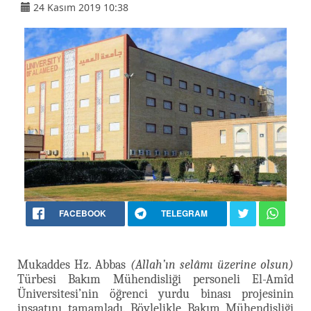
24 Kasım 2019 10:38
FACEBOOK
TELEGRAM
Mukaddes Hz. Abbas
(Allah’ın selâmı üzerine olsun)
Türbesi Bakım Mühendisliği personeli El-Amîd
Üniversitesi’nin öğrenci yurdu binası projesinin
inşaatını tamamladı. Böylelikle Bakım Mühendisliği