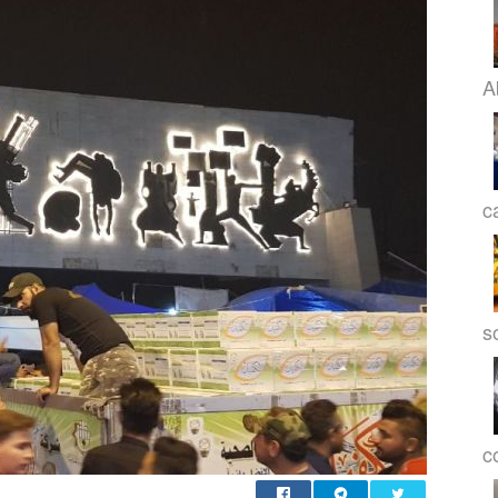
A
c
s
co