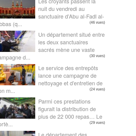
Les croyants passent la
nuit du vendredi au
sanctuaire d'Abu al-Fadl al-
bbas (q...
(46 vues)
Un département situé entre
les deux sanctuaires
sacrés mène une vaste
ampagne d...
(30 vues)
Le service des entrepôts
lance une campagne de
nettoyage et d'entretien de
on m...
(24 vues)
Parmi ces prestations
figurait la distribution de
plus de 22 000 repas… Le
rtè...
(29 vues)
Le département des