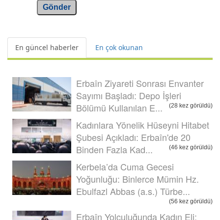
Gönder
En güncel haberler
En çok okunan
Erbaîn Ziyareti Sonrası Envanter
Sayımı Başladı: Depo İşleri
Bölümü Kullanılan E...
(28 kez görüldü)
Kadınlara Yönelik Hüseyni Hitabet
Şubesi Açıkladı: Erbaîn'de 20
Binden Fazla Kad...
(46 kez görüldü)
Kerbela’da Cuma Gecesi
Yoğunluğu: Binlerce Mümin Hz.
Ebulfazl Abbas (a.s.) Türbe...
(56 kez görüldü)
Erbaîn Yolculuğunda Kadın Eli: