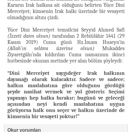
Kararın Irak halkına ait olduğunu belirten Yüce Dini
Merceiyet; kimsenin Irak halkı üzerinde bir vesayeti
olmadığının altını çizdi.
Yüce Dini Merceiyet temsilcisi Seyyid Ahmed Safî
(İzzeti daim olsun)
tarafından 2 Rebîülâhir 1441 (29
Kasım 2019) Cuma günü Hz.İmam Huseyn’in
(Allah’ın selâmı üzerine olsun)
Mukaddes
Ziyaretgâhı’nda kıldırılan Cuma namazının ikinci
hutbesinde okunan metinde yer alan bölüm şöyleydi:
“Dini Merceiyet saygıdeğer Irak halkının
dayanağı olarak kalacaktır. Sadece ve sadece;
halkın maslahatına göre olduğunu gördüğü
şeyde nasihat vermek ve yol gösterir. Seçimi
yapmayı hep halka bırakır; bugünü ve geleceği
açısından neyi kendi maslahatına uygun
görüyorsa halk onu seçer ve halkın üzerinde de
kimsenin bir vesayeti yoktur!”
Okur yorumları