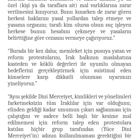
özel (kişi ya da taraflara ait) mal varlıklarına zarar
verilmesini kınıyoruz. Bunu kınarken de zarar gören
herkesi haklarını yasal yollardan talep etmeye ve
yasama organını; tarafı kim olursa olsun suç işleyen
herkese bunun hesabını çekmeye ve yasaların
belirttiğine göre cezasını vermeye çağırıyoruz.”
“Burada bir kez daha; memleket için pusuya yatan ve
reform protestolarını, Irak halkının maslahatına
kasteden ve köklü değerleri ile uyumlu olmayan
hedeflerini gerçekleştirmek için suistimal eden
kimselere karşı dikkatli olunması uyarımızı
yineliyoruz.”
“Aynı şekilde Dini Merceiyet, kimlikleri ve yönelimleri
farketmeksizin tüm Iraklılar için var olduğunu;
elinden geldiği kadar umumun çıkarı sağlanması için
çalıştığını ve sadece belli başlı bir kesime mal
edilmemesi için reform talep eden protestolara
katılan hiçbir grup tarafından (Yüce Dini
Merceiyet’in) adının kullanılmaması gerektiğini bir