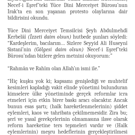
Necef-i Eşref’teki Yüce Dini Merceiyet Bürosu’nun
Irak’ta en son yaşanan protesto olaylarına dair
bildirisini okundu.
Yüce Dini Merceiyet Temsilcisi Şeyh Abdulmehdî
Kerbelâî
(İzzeti daim olsun)
hutbede şunları söyledi:
“Kardeşlerim, bacılarım… Sizlere Seyyid Ali Huseynî
Sistanî’nin
(Gölgesi daim olsun)
Necef-i Eşref’teki
Bürosu’ndan bizlere gelen metnini okuyorum:”
“Rahmân ve Rahîm olan Allah’ın ismi ile.”
“Hiç kuşku yok ki; kapsamı genişlediği ve muhtelif
kesimleri kapladığı vakit elinde yönetimi bulunduran
kimselere ülke yönetiminde gerçek reformlar icra
etmeleri için etkin birer baskı aracı olacaktır. Ancak
bunun esas şartı; (halk hareketlenmelerinin) şiddet
eylemleri, kaos ve tahribata çekilmemesidir. Zira bu;
şerî ve yasal gerekçelerinin olmamasına ilave olarak
reform hareketine ters tepmeleri vardır ve (Halk
eylemlerinin) meşru hedeflerinin gerçekleştirilmesi