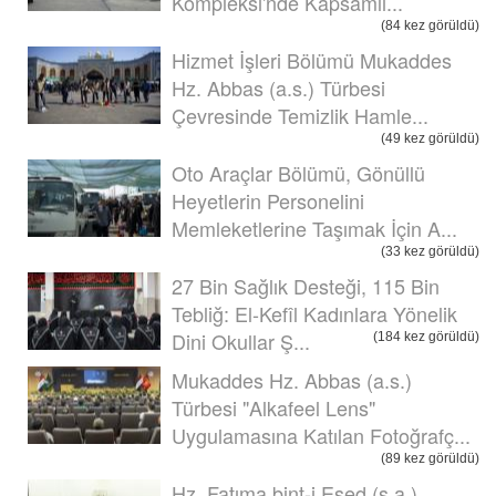
Kompleksi'nde Kapsamlı...
(84 kez görüldü)
Hizmet İşleri Bölümü Mukaddes
Hz. Abbas (a.s.) Türbesi
Çevresinde Temizlik Hamle...
(49 kez görüldü)
Oto Araçlar Bölümü, Gönüllü
Heyetlerin Personelini
Memleketlerine Taşımak İçin A...
(33 kez görüldü)
27 Bin Sağlık Desteği, 115 Bin
Tebliğ: El-Kefîl Kadınlara Yönelik
Dini Okullar Ş...
(184 kez görüldü)
Mukaddes Hz. Abbas (a.s.)
Türbesi "Alkafeel Lens"
Uygulamasına Katılan Fotoğrafç...
(89 kez görüldü)
Hz. Fatıma bint-i Esed (s.a.)