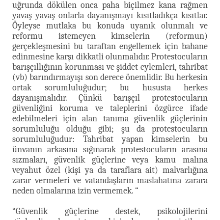
uğrunda dökülen onca paha biçilmez kana rağmen
yavaş yavaş onlarla dayanışmayı kısıtladıkça kısıtlar.
Öyleyse mutlaka bu konuda uyanık olunmalı ve
reformu istemeyen kimselerin (reformun)
gerçekleşmesini bu taraftan engellemek için bahane
edinmesine karşı dikkatli olunmalıdır. Protestocuların
barışçıllığının korunması ve şiddet eylemleri, tahribat
(vb) barındırmayışı son derece önemlidir. Bu herkesin
ortak sorumluluğudur; bu hususta herkes
dayanışmalıdır. Çünkü barışçıl protestocuların
güvenliğini koruma ve taleplerini özgürce ifade
edebilmeleri için alan tanıma güvenlik güçlerinin
sorumluluğu olduğu gibi; şu da protestocuların
sorumluluğudur: Tahribat yapan kimselerin bu
ünvanın arkasına sığınarak protestocuların arasına
sızmaları, güvenlik güçlerine veya kamu malına
veyahut özel (kişi ya da taraflara ait) malvarlığına
zarar vermeleri ve vatandaşların maslahatına zarara
neden olmalarına izin vermemek. “
“Güvenlik güçlerine destek, psikolojilerini