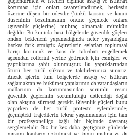
güçlendirmek ve istenen biçimde asayiş ve istikrarı
koruması için onları cesaretlendirmek; herkesin
üzerine düşen bir ödevdir. Çünkü kaosun ve kamu
düzeninin bozulmasının önüne geçmede onlara
(güvenlik güçlerine) muhtaç olmamak mümkün
değildir. Bu konuda bazı bölgelerde güvenlik güçleri
ondan bekleneni yapamadığında neler yaşandığını
herkes fark etmiştir. Aşiretlerin evlatları toplumsal
barışı korumak ve kaos ile tahribatı engellemek
açısından rollerini yerine getirmek için esmişler ve
yaptıklarına şahit olunmuştur. Bu yaptıklarından
ötürü her türlü şükran ve takdirlerimizi sunarız.
Ancak işlerin tüm bölgelerde asayiş ve istikrarı
sağlamaktan ve hükümet yapılarının da vatandaşların
mallarının da korunmasından sorumlu resmi
güvenlik güçlerinin sorumluluğu üstlendiği doğal
olan akışına sürmesi gerekir. Güvenlik güçleri bunu
yaparken de her türlü protesto eylemlerinde;
geçmişteki trajedilerin tekrar yaşanmaması için tam
bir profesyonelliğe bağlı bir biçimde davranış
sergilemelidir. Biz bir kez daha geçtiğimiz günlerde
masum kanların dökülmesi ve kamu malına ya da