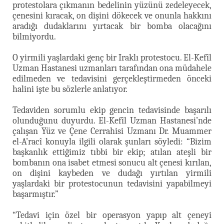
protestolara çıkmanın bedelinin yüzünü zedeleyecek,
çenesini kıracak, on dişini dökecek ve onunla hakkını
aradığı dudaklarını yırtacak bir bomba olacağını
bilmiyordu.
O yirmili yaşlardaki genç bir Iraklı protestocu. El-Kefîl
Uzman Hastanesi uzmanları tarafından ona müdahele
edilmeden ve tedavisini gerçekleştirmeden önceki
halini işte bu sözlerle anlatıyor.
Tedaviden sorumlu ekip gencin tedavisinde başarılı
olunduğunu duyurdu. El-Kefîl Uzman Hastanesi’nde
çalışan Yüz ve Çene Cerrahisi Uzmanı Dr. Muammer
el-A’racî konuyla ilgili olarak şunları söyledi: “Bizim
başkanlık ettiğimiz tıbbi bir ekip; atılan ateşli bir
bombanın ona isabet etmesi sonucu alt çenesi kırılan,
on dişini kaybeden ve dudağı yırtılan yirmili
yaşlardaki bir protestocunun tedavisini yapabilmeyi
başarmıştır.”
“Tedavi için özel bir operasyon yapıp alt çeneyi