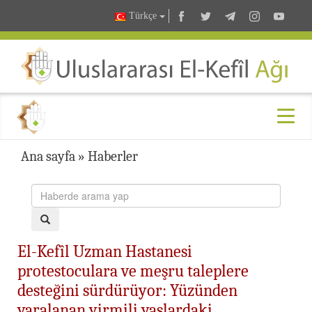
Türkçe
Ana sayfa
»
Haberler
El-Kefîl Uzman Hastanesi
protestoculara ve meşru taleplere
desteğini sürdürüyor: Yüzünden
yaralanan yirmili yaşlardaki