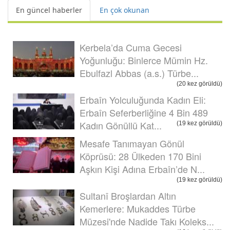
En güncel haberler
En çok okunan
Kerbela’da Cuma Gecesi
Yoğunluğu: Binlerce Mümin Hz.
Ebulfazl Abbas (a.s.) Türbe...
(20 kez görüldü)
Erbaîn Yolculuğunda Kadın Eli:
Erbaîn Seferberliğine 4 Bin 489
Kadın Gönüllü Kat...
(19 kez görüldü)
Mesafe Tanımayan Gönül
Köprüsü: 28 Ülkeden 170 Bini
Aşkın Kişi Adına Erbaîn’de N...
(19 kez görüldü)
Sultanî Broşlardan Altın
Kemerlere: Mukaddes Türbe
Müzesi'nde Nadide Takı Koleks...