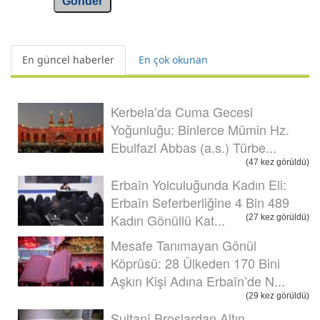
Gönder
En güncel haberler
En çok okunan
Kerbela’da Cuma Gecesi
Yoğunluğu: Binlerce Mümin Hz.
Ebulfazl Abbas (a.s.) Türbe...
(47 kez görüldü)
Erbaîn Yolculuğunda Kadın Eli:
Erbaîn Seferberliğine 4 Bin 489
Kadın Gönüllü Kat...
(27 kez görüldü)
Mesafe Tanımayan Gönül
Köprüsü: 28 Ülkeden 170 Bini
Aşkın Kişi Adına Erbaîn’de N...
(29 kez görüldü)
Sultanî Broşlardan Altın