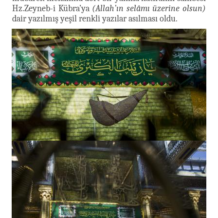
Hz.Zeyneb-i Kübra’ya
(Allah’ın selâmı üzerine olsun)
dair yazılmış yeşil renkli yazılar asılması oldu.