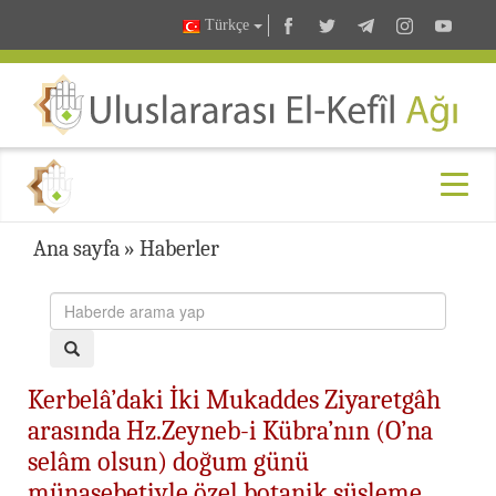
Türkçe
Ana sayfa
»
Haberler
Kerbelâ’daki İki Mukaddes Ziyaretgâh
arasında Hz.Zeyneb-i Kübra’nın (O’na
selâm olsun) doğum günü
münasebetiyle özel botanik süsleme