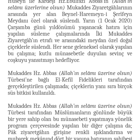
Huseyn ile Kardeşi Hz.Ebulfazl Abbas’ın
(Allah’ın
selâmı üzerlerine olsun)
Mukaddes Ziyaretgâhlarının
arasında yer alan Beynel-Haremeyn-i Şerîfeyn
Meydanı özel olarak süslendi. Yarın (1 Ocak 2020)
Çarşamba günü yıldönümü yaşanacak hatıra için
yapılan süsleme çalışmalarında İki Mukaddes
Ziyaretgâh’ın etrafı ve arasındaki meydan özel doğal
çiçeklerle süslendi. Her sene geleneksel olarak yapılan
bu çalışma; kutlu münasebetle duyulan sevinç ve
coşkuyu yansıtmayı hedefliyor.
Mukaddes Hz. Abbas
(Allah’ın selâmı üzerine olsun)
Türbesi’ne bağlı El-Kefîl Fidelikleri tarafından
gerçekleştirilen çalışmada; çiçeklerin yanı sıra birçok
süs bitkisi kullanıldı.
Mukaddes Hz. Abbas
(Allah’ın selâmı üzerine olsun)
Türbesi tarafından Müslümanların gönlünde büyük
bir yere sahip olan bu münasebeti yaşatmaya yönelik
program çerçevesinde yapılan bir diğer çalışma da;
Pâk ziyaretgâhın girişine renkli ışıklandırma ve
mubarek mekânınd dört bir yanına hatıranın sahibesi