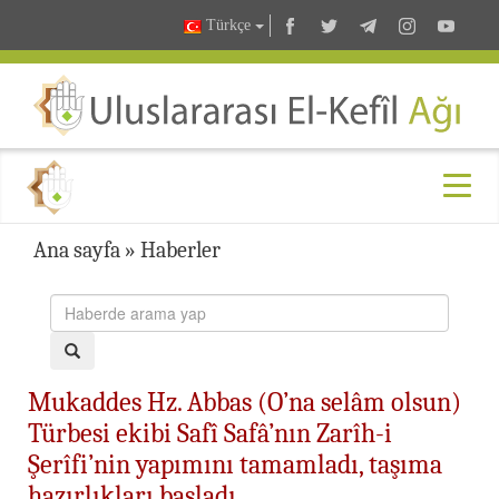
Türkçe
Ana sayfa
»
Haberler
Mukaddes Hz. Abbas (O’na selâm olsun)
Türbesi ekibi Safî Safâ’nın Zarîh-i
Şerîfi’nin yapımını tamamladı, taşıma
hazırlıkları başladı