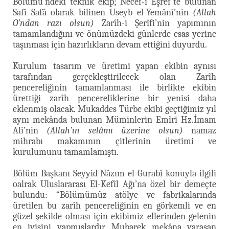
Bölümü’ndeki teknik ekip; Necef-i Eşref’te bulunan
Safî Safâ olarak bilinen Useyb el-Yemânî’nin
(Allah
O’ndan razı olsun)
Zarîh-i Şerîfi’nin yapımının
tamamlandığını ve önümüzdeki günlerde esas yerine
taşınması için hazırlıkların devam ettiğini duyurdu.
Kurulum tasarım ve üretimi yapan ekibin aynısı
tarafından gerçekleştirilecek olan Zarîh
pencereliğinin tamamlanması ile birlikte ekibin
ürettiği zarîh pencereliklerine bir yenisi daha
eklenmiş olacak. Mukaddes Türbe ekibi geçtiğimiz yıl
aynı mekânda bulunan Müminlerin Emîri Hz.İmam
Ali’nin
(Allah’ın selâmı üzerine olsun)
namaz
mihrabı makamının çitlerinin üretimi ve
kurulumunu tamamlamıştı.
Bölüm Başkanı Seyyid Nâzım el-Gurabî konuyla ilgili
oalrak Uluslararası El-Kefîl Ağı’na özel bir demeçte
bulundu: “Bölümümüz atölye ve fabrikalarında
üretilen bu zarîh pencereliğinin en görkemli ve en
güzel şekilde olması için ekibimiz ellerinden gelenin
en iyisini yapmışlardır. Mubarek mekâna yaraşan