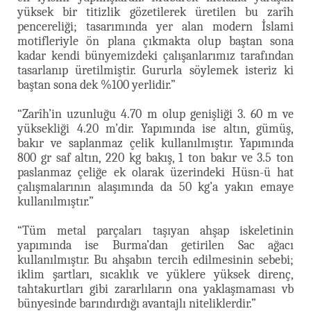
yüksek bir titizlik gözetilerek üretilen bu zarîh
pencereliği; tasarımında yer alan modern İslami
motifleriyle ön plana çıkmakta olup baştan sona
kadar kendi bünyemizdeki çalışanlarımız tarafından
tasarlanıp üretilmiştir. Gururla söylemek isteriz ki
baştan sona dek %100 yerlidir.”
“Zarîh’in uzunluğu 4.70 m olup genişliği 3. 60 m ve
yüksekliği 4.20 m’dir. Yapımında ise altın, gümüş,
bakır ve saplanmaz çelik kullanılmıştır. Yapımında
800 gr saf altın, 220 kg bakış, 1 ton bakır ve 3.5 ton
paslanmaz çeliğe ek olarak üzerindeki Hüsn-ü hat
çalışmalarının alaşımında da 50 kg’a yakın emaye
kullanılmıştır.”
“Tüm metal parçaları taşıyan ahşap iskeletinin
yapımında ise Burma’dan getirilen Sac ağacı
kullanılmıştır. Bu ahşabın tercih edilmesinin sebebi;
iklim şartları, sıcaklık ve yüklere yüksek direnç,
tahtakurtları gibi zararlıların ona yaklaşmaması vb
bünyesinde barındırdığı avantajlı niteliklerdir.”