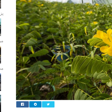
پز
مر
مج