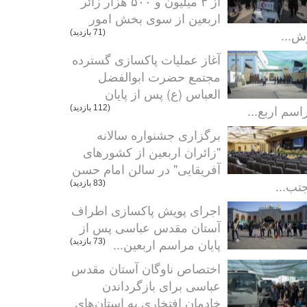
از ۳ میلیون و ۵۰۰ هزار زائر
اربعین از سوی بخش امور
ش...
(71 بازدید)
آغاز عملیات پاکسازی گسترده
مجتمع حضرت ابوالفضل
العباس (ع) پس از پایان
اسم اربع...
(112 بازدید)
برگزاری جشنواره سالانه
"زائران اربعین از کشورهای
آفریقایی" در سالن امام حسن
تب...
(83 بازدید)
اجرای پویش پاکسازی اطراف
آستان مقدس عباسی پس از
پایان مراسم اربعین...
(73 بازدید)
اختصاص ناوگان آستان مقدس
عباسی برای بازگرداندن
خادمان افتخاری به استان‌های