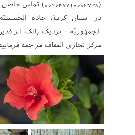
(009647718003738) 
در استان کربلا، جاده الحسينيّ
الجمهوريّه - نزدیک بانک الرافدي
مركز تجاری العفاف مراجعه فرماييد