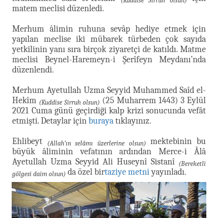
(Kuddise Sirruh olsun)
matem meclisi düzenledi.
Merhum âlimin ruhuna sevâp hediye etmek için
yapılan meclise iki mübarek türbeden çok sayıda
yetkilinin yanı sıra birçok ziyaretçi de katıldı. Matme
meclisi Beynel-Haremeyn-i Şerîfeyn Meydanı’nda
düzenlendi.
Merhum Ayetullah Uzma Seyyid Muhammed Saîd el-
Hekîm
(25 Muharrem 1443) 3 Eylül
(Kuddise Sirruh olsun)
2021 Cuma günü geçirdiği kalp krizi sonucunda vefât
etmişti. Detaylar için
buraya
tıklayınız.
Ehlibeyt
mektebinin bu
(Allah’ın selâmı üzerlerine olsun)
büyük âliminin vefatının ardından Merce-i Âlâ
Ayetullah Uzma Seyyid Ali Huseynî Sistanî
(Bereketli
da özel bir
taziye metni
yayınladı.
gölgesi daim olsun)