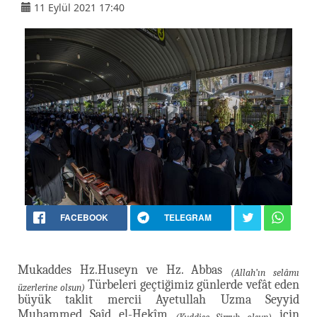
11 Eylül 2021 17:40
FACEBOOK
TELEGRAM
Mukaddes Hz.Huseyn ve Hz. Abbas
(Allah’ın selâmı
Türbeleri geçtiğimiz günlerde vefât eden
üzerlerine olsun)
büyük taklit mercii Ayetullah Uzma Seyyid
Muhammed Saîd el-Hekîm
için