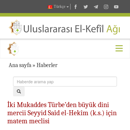
Türkçe
Ana sayfa
»
Haberler
İki Mukaddes Türbe’den büyük dini
mercii Seyyid Saîd el-Hekîm (k.s.) için
matem meclisi