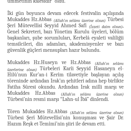
ümmetinin kalesidir” oldu.
İki gün boyunca devam edecek festivalin açılışında
Mukaddes Hz.Abbas
Türbesi
(Allah’ın selâmı üzerine olsun)
Şerî Mütevellîsi Seyyid Ahmed Safî
,
(İzzeti daim olsun)
Genel Sekreteri, bazı Yönetim Kurulu üyeleri, bölüm
başkanları, şube sorumluları, Kerbelâ eyaleti valiliğii
temsilcileri, din adamları, akademisyenler ve bazı
güvenlik güçleri mensupları hazır bulundu.
Mukaddes Hz.Huseyn ve Hz.Abbas
(Allah’ın selâmı
Türbeleri Karîi Seyyid Hasaneyn el-
üzerlerine olsun)
Hilû’nun Kur’an-i Kerîm tilavetiyle başlayan açılış
töreninde ardından Irak’ın şehitleri adına hep birlikte
Fatiha Sûresi okundu. Ardından Irak milli marşı ve
Mukaddes Hz.Abbas
(Allah’ın selâmı üzerine olsun)
Türbesi’nin resmi marşı “Lahn-ul İbâ” dinlendi.
Tören Mukaddes Hz.Abbas
(Allah’ın selâmı üzerine olsun)
Türbesi Şerî Mütevellîsi’nin konuşması ve Şair Dr.
Hazım Reşk et-Temîmî’nin şiiri ile devam etti.