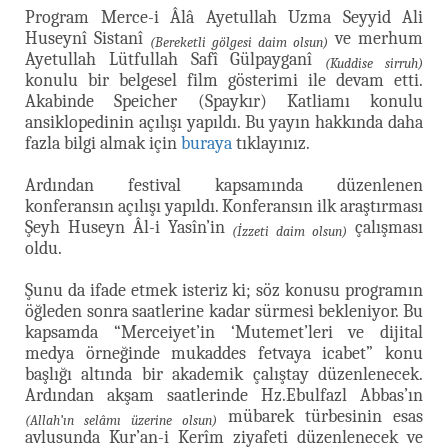
Program Merce-i Âlâ Ayetullah Uzma Seyyid Ali
Huseynî Sistanî
ve merhum
(Bereketli gölgesi daim olsun)
Ayetullah Lütfullah Safî Gülpayganî
(Kuddise sirruh)
konulu bir belgesel film gösterimi ile devam etti.
Akabinde Speicher (Spaykır) Katliamı konulu
ansiklopedinin açılışı yapıldı. Bu yayın hakkında daha
fazla bilgi almak için
buraya
tıklayınız.
Ardından festival kapsamında düzenlenen
konferansın açılışı yapıldı. Konferansın ilk araştırması
Şeyh Huseyn Âl-i Yasîn’in
çalışması
(İzzeti daim olsun)
oldu.
Şunu da ifade etmek isteriz ki; söz konusu programın
öğleden sonra saatlerine kadar sürmesi bekleniyor. Bu
kapsamda “Merceiyet’in ‘Mutemet’leri ve dijital
medya örneğinde mukaddes fetvaya icabet” konu
başlığı altında bir akademik çalıştay düzenlenecek.
Ardından akşam saatlerinde Hz.Ebulfazl Abbas’ın
mübarek türbesinin esas
(Allah’ın selâmı üzerine olsun)
avlusunda Kur’an-i Kerîm ziyafeti düzenlenecek ve