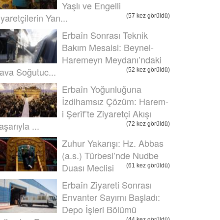
Yaşlı ve Engelli
iyaretçilerin Yan...
(57 kez görüldü)
Erbaîn Sonrası Teknik
Bakım Mesaisi: Beynel-
Haremeyn Meydanı’ndaki
ava Soğutuc...
(52 kez görüldü)
Erbaîn Yoğunluğuna
İzdihamsız Çözüm: Harem-
i Şerîf’te Ziyaretçi Akışı
aşarıyla ...
(72 kez görüldü)
Zuhur Yakarışı: Hz. Abbas
(a.s.) Türbesi’nde Nudbe
Duası Meclisi
(61 kez görüldü)
Erbaîn Ziyareti Sonrası
Envanter Sayımı Başladı:
Depo İşleri Bölümü
(44 kez görüldü)