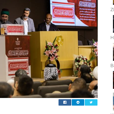
Z
H
B