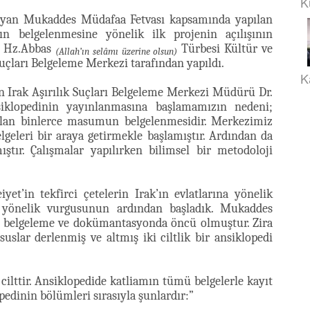
K
ayan Mukaddes Müdafaa Fetvası kapsamında yapılan
nın belgelenmesine yönelik ilk projenin açılışının
s Hz.Abbas
Türbesi Kültür ve
(Allah’ın selâmı üzerine olsun)
Suçları Belgeleme Merkezi tarafından yapıldı.
K
ren Irak Aşırılık Suçları Belgeleme Merkezi Müdürü Dr.
siklopedinin yayınlanmasına başlamamızın nedeni;
ılan binlerce masumun belgelenmesidir. Merkezimiz
elgeleri bir araya getirmekle başlamıştır. Ardından da
ştır. Çalışmalar yapılırken bilimsel bir metodoloji
t’in tekfirci çetelerin Irak’ın evlatlarına yönelik
e yönelik vurgusunun ardından başladık. Mukaddes
 belgeleme ve dokümantasyonda öncü olmuştur. Zira
suslar derlenmiş ve altmış iki ciltlik bir ansiklopedi
ilttir. Ansiklopedide katliamın tümü belgelerle kayıt
pedinin bölümleri sırasıyla şunlardır:”