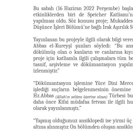
Bu sabah (16 Haziran 2022 Perşembe) başl
etkinliklerden biri de Speicher Katliamı’
yapılması oldu. Söz konusu proje; Mukadde
Düşünce İşleri Bölümü’ne bağlı Irak Aşırılık 
Yayınlanan bu projeyle ilgili olarak bilgi ve
Abbas el-Kureyşî şunları söyledi: “Bu an
dökülmüş olan o kanların ve canlarına kıy
proje için katliamla ilgili çalışmalara tüm b
tasnif, arşivleme ve dökümantasyon yapılmı
izlenmiştir.”
“Dökümantasyon işlemine Yüce Dini Merceiye
işlediği suçların belgelenmesinin önemin
Hz.Abbas
Türbesi bu
(Allah’ın selâmı üzerine olsun)
daha önce Kifai müdafaa fetvası ile ilgili hu
olarak yayınlanmıştı.”
“Yapmış olduğumuz ansiklopedi ise yirmi üç c
altına alınmıştır. On bölümden oluşan ansiklo