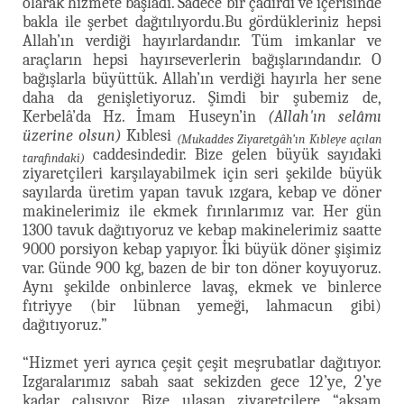
olarak hizmete başladı. Sadece bir çadırdı ve içerisinde
bakla ile şerbet dağıtılıyordu.Bu gördükleriniz hepsi
Allah’ın verdiği hayırlardandır. Tüm imkanlar ve
araçların hepsi hayırseverlerin bağışlarındandır. O
bağışlarla büyüttük. Allah’ın verdiği hayırla her sene
daha da genişletiyoruz. Şimdi bir şubemiz de,
Kerbelâ’da Hz. İmam Huseyn’in
(Allah'ın selâmı
üzerine olsun)
Kıblesi
(Mukaddes Ziyaretgâh’ın Kıbleye açılan
caddesindedir. Bize gelen büyük sayıdaki
tarafındaki)
ziyaretçileri karşılayabilmek için seri şekilde büyük
sayılarda üretim yapan tavuk ızgara, kebap ve döner
makinelerimiz ile ekmek fırınlarımız var. Her gün
1300 tavuk dağıtıyoruz ve kebap makinelerimiz saatte
9000 porsiyon kebap yapıyor. İki büyük döner şişimiz
var. Günde 900 kg, bazen de bir ton döner koyuyoruz.
Aynı şekilde onbinlerce lavaş, ekmek ve binlerce
fıtriyye (bir lübnan yemeği, lahmacun gibi)
dağıtıyoruz.”
“Hizmet yeri ayrıca çeşit çeşit meşrubatlar dağıtıyor.
Izgaralarımız sabah saat sekizden gece 12’ye, 2’ye
kadar çalışıyor. Bize ulaşan ziyaretçilere “akşam