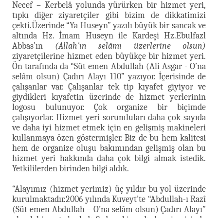
Necef – Kerbelâ yolunda yürürken bir hizmet yeri,
tıpkı diğer ziyaretçiler gibi bizim de dikkatimizi
çekti.Üzerinde “Ya Huseyn” yazılı büyük bir sancak ve
altında Hz. İmam Huseyn ile Kardeşi Hz.Ebulfazl
Abbas’ın
(Allah'ın selâmı üzerlerine olsun)
ziyaretçilerine hizmet eden büyükçe bir hizmet yeri.
Ön tarafında da “Süt emen Abdullah (Ali Asgar - O’na
selâm olsun) Çadırı Alayı 110” yazıyor. İçerisinde de
çalışanlar var. Çalışanlar tek tip kıyafet giyiyor ve
giydikleri kıyafetin üzerinde de hizmet yerlerinin
logosu bulunuyor. Çok organize bir biçimde
çalışıyorlar. Hizmet yeri sorumluları daha çok sayıda
ve daha iyi hizmet etmek için en gelişmiş makineleri
kullanmaya özen göstermişler. Biz de bu hem kalitesi
hem de organize oluşu bakımından gelişmiş olan bu
hizmet yeri hakkında daha çok bilgi almak istedik.
Yetkililerden birinden bilgi aldık.
“Alayımız (hizmet yerimiz) üç yıldır bu yol üzerinde
kurulmaktadır.2006 yılında Kuveyt’te “Abdullah-ı Razî
(Süt emen Abdullah – O’na selâm olsun) Çadırı Alayı”