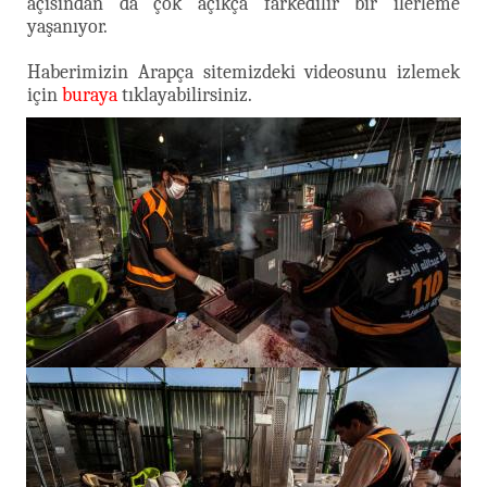
açısından da çok açıkça farkedilir bir ilerleme
yaşanıyor.
Haberimizin Arapça sitemizdeki videosunu izlemek
için
buraya
tıklayabilirsiniz.