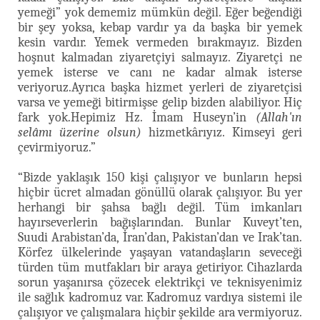
yemeği” yok dememiz mümkün değil. Eğer beğendiği
bir şey yoksa, kebap vardır ya da başka bir yemek
kesin vardır. Yemek vermeden bırakmayız. Bizden
hoşnut kalmadan ziyaretçiyi salmayız. Ziyaretçi ne
yemek isterse ve canı ne kadar almak isterse
veriyoruz.Ayrıca başka hizmet yerleri de ziyaretçisi
varsa ve yemeği bitirmişse gelip bizden alabiliyor. Hiç
fark yok.Hepimiz Hz. İmam Huseyn’in
(Allah'ın
selâmı üzerine olsun)
hizmetkârıyız. Kimseyi geri
çevirmiyoruz.”
“Bizde yaklaşık 150 kişi çalışıyor ve bunların hepsi
hiçbir ücret almadan gönüllü olarak çalışıyor. Bu yer
herhangi bir şahsa bağlı değil. Tüm imkanları
hayırseverlerin bağışlarından. Bunlar Kuveyt’ten,
Suudi Arabistan’da, İran’dan, Pakistan’dan ve Irak’tan.
Körfez ülkelerinde yaşayan vatandaşların seveceği
türden tüm mutfakları bir araya getiriyor. Cihazlarda
sorun yaşanırsa çözecek elektrikçi ve teknisyenimiz
ile sağlık kadromuz var. Kadromuz vardıya sistemi ile
çalışıyor ve çalışmalara hiçbir şekilde ara vermiyoruz.