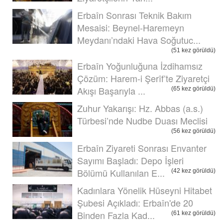
Erbaîn Sonrası Teknik Bakım
Mesaisi: Beynel-Haremeyn
Meydanı’ndaki Hava Soğutuc...
(51 kez görüldü)
Erbaîn Yoğunluğuna İzdihamsız
Çözüm: Harem-i Şerîf’te Ziyaretçi
Akışı Başarıyla ...
(65 kez görüldü)
Zuhur Yakarışı: Hz. Abbas (a.s.)
Türbesi’nde Nudbe Duası Meclisi
(56 kez görüldü)
Erbaîn Ziyareti Sonrası Envanter
Sayımı Başladı: Depo İşleri
Bölümü Kullanılan E...
(42 kez görüldü)
Kadınlara Yönelik Hüseyni Hitabet
Şubesi Açıkladı: Erbaîn'de 20
Binden Fazla Kad...
(61 kez görüldü)