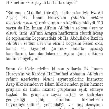
Hizmetimize başlayalı bir hafta oluyor.”
“Süt emen Abdullah (bir diğer bilinen ismiyle Hz. Ali
Asgar) Hz. İmam Huseyn’in
(Allah'ın selâmı
üzerlerine olsun)
ordusunun en küçük şehidiydi. 110
sayısı da Hz. İmam Ali’nin
(Allah'ın selâmı üzerine
olsun)
ismi “Ali”nin Arapça harflerinin ebcedi hesap
ile toplamıdır. Logomuzdaki ok Hz. Abdullah-ı Razî’in
(Allah'ın selâmı üzerine olsun)
boğazını kesen oku,
kanat da kıyamet gününde onlarla uçacağı
kanatlarını, kan damlaları da Aşûra günü dökülen
kanını simgeliyor.”
Şunu da ifade edelim ki son yıllarda Hz. İmam
Huseyn’in ve Kardeşi Hz.Ebulfazl Abbas’ın
(Allah'ın
selâmı üzerlerine olsun)
ziyaretçilerine hizmette
Arap ülkelerinden ve İslam ülkelerinden gelen hizmet
grupları da Iraklı hizmet gruplarına eşlik etmeye
başladı. Bu grupların sayısı arttığı ve kadroları
genişlediği gibi; sunulan hizmetlerin
büyüklüğü,kalitesi, gelişmişliği ve organizasyonu