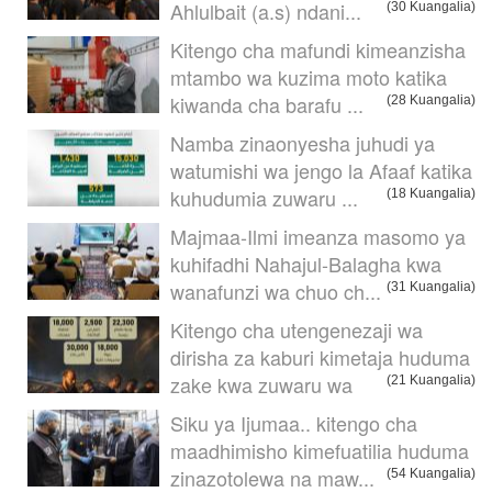
Ahlulbait (a.s) ndani...
(30 Kuangalia)
Kitengo cha mafundi kimeanzisha
mtambo wa kuzima moto katika
kiwanda cha barafu ...
(28 Kuangalia)
Namba zinaonyesha juhudi ya
watumishi wa jengo la Afaaf katika
kuhudumia zuwaru ...
(18 Kuangalia)
Majmaa-Ilmi imeanza masomo ya
kuhifadhi Nahajul-Balagha kwa
wanafunzi wa chuo ch...
(31 Kuangalia)
Kitengo cha utengenezaji wa
dirisha za kaburi kimetaja huduma
zake kwa zuwaru wa
(21 Kuangalia)
Siku ya Ijumaa.. kitengo cha
maadhimisho kimefuatilia huduma
zinazotolewa na maw...
(54 Kuangalia)