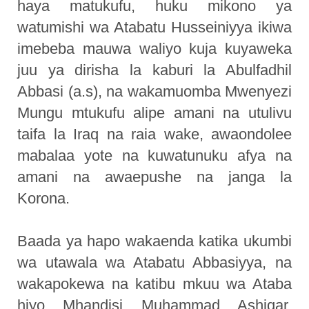
haya matukufu, huku mikono ya
watumishi wa Atabatu Husseiniyya ikiwa
imebeba mauwa waliyo kuja kuyaweka
juu ya dirisha la kaburi la Abulfadhil
Abbasi (a.s), na wakamuomba Mwenyezi
Mungu mtukufu alipe amani na utulivu
taifa la Iraq na raia wake, awaondolee
mabalaa yote na kuwatunuku afya na
amani na awaepushe na janga la
Korona.
Baada ya hapo wakaenda katika ukumbi
wa utawala wa Atabatu Abbasiyya, na
wakapokewa na katibu mkuu wa Ataba
hiyo Mhandisi Muhammad Ashiqar,