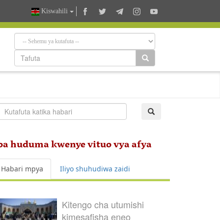
Kiswahili
oa huduma kwenye vituo vya afya
Habari mpya
Iliyo shuhudiwa zaidi
Kitengo cha utumishi
kimesafisha eneo