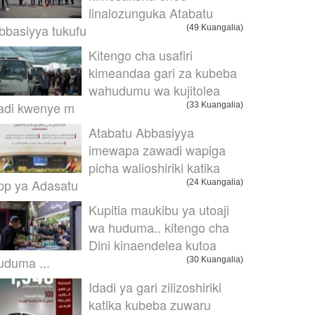
linalozunguka Atabatu
bbasiyya tukufu
(49 Kuangalia)
Kitengo cha usafiri
kimeandaa gari za kubeba
wahudumu wa kujitolea
adi kwenye m
(33 Kuangalia)
Atabatu Abbasiyya
imewapa zawadi wapiga
picha walioshiriki katika
pp ya Adasatu
(24 Kuangalia)
Kupitia maukibu ya utoaji
wa huduma.. kitengo cha
Dini kinaendelea kutoa
uduma ...
(30 Kuangalia)
Idadi ya gari zilizoshiriki
katika kubeba zuwaru