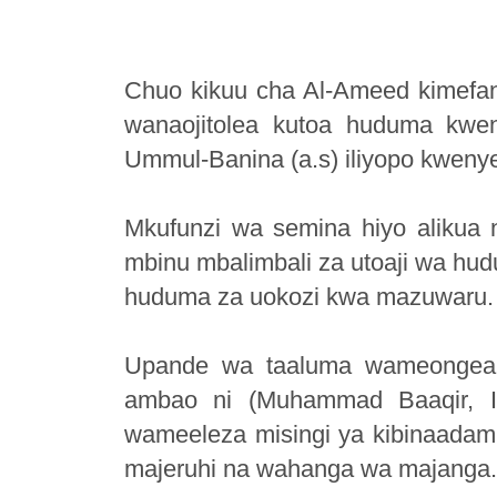
Chuo kikuu cha Al-Ameed kimefa
wanaojitolea kutoa huduma kwen
Ummul-Banina (a.s) iliyopo kwenye
Mkufunzi wa semina hiyo aliku
mbinu mbalimbali za utoaji wa hu
huduma za uokozi kwa mazuwaru.
Upande wa taaluma wameongea 
ambao ni (Muhammad Baaqir, I
wameeleza misingi ya kibinaadam
majeruhi na wahanga wa majanga.