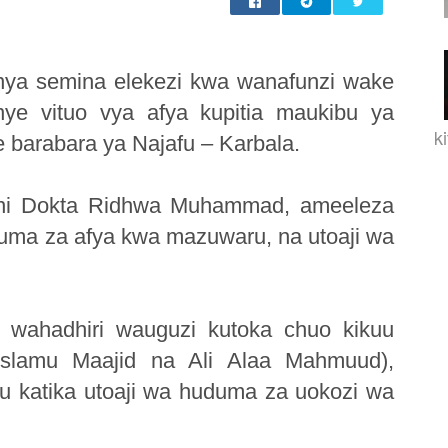
nya semina elekezi kwa wanafunzi wake
ye vituo vya afya kupitia maukibu ya
k
 barabara ya Najafu – Karbala.
a ni Dokta Ridhwa Muhammad, ameeleza
duma za afya kwa mazuwaru, na utoaji wa
wahadhiri wauguzi kutoka chuo kikuu
slamu Maajid na Ali Alaa Mahmuud),
u katika utoaji wa huduma za uokozi wa