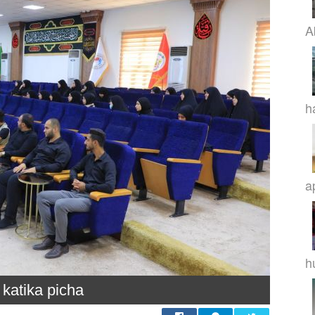
A
h
a
h
katika picha