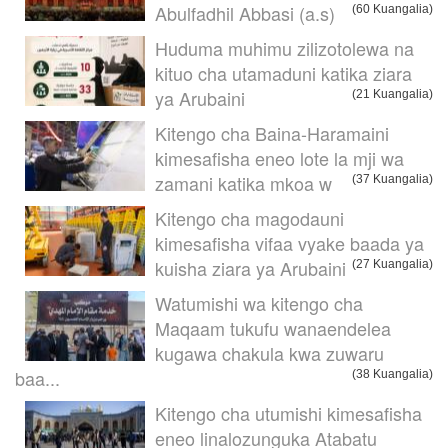
Abulfadhil Abbasi (a.s)
(60 Kuangalia)
Huduma muhimu zilizotolewa na
kituo cha utamaduni katika ziara
ya Arubaini
(21 Kuangalia)
Kitengo cha Baina-Haramaini
kimesafisha eneo lote la mji wa
zamani katika mkoa w
(37 Kuangalia)
Kitengo cha magodauni
kimesafisha vifaa vyake baada ya
kuisha ziara ya Arubaini
(27 Kuangalia)
Watumishi wa kitengo cha
Maqaam tukufu wanaendelea
kugawa chakula kwa zuwaru
baa...
(38 Kuangalia)
Kitengo cha utumishi kimesafisha
eneo linalozunguka Atabatu