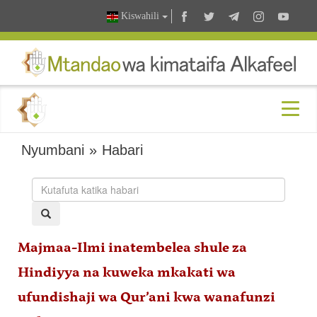
Kiswahili
Nyumbani
»
Habari
Majmaa-Ilmi inatembelea shule za
Hindiyya na kuweka mkakati wa
ufundishaji wa Qur’ani kwa wanafunzi