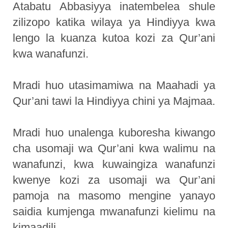
Atabatu Abbasiyya inatembelea shule
zilizopo katika wilaya ya Hindiyya kwa
lengo la kuanza kutoa kozi za Qur’ani
kwa wanafunzi.
Mradi huo utasimamiwa na Maahadi ya
Qur’ani tawi la Hindiyya chini ya Majmaa.
Mradi huo unalenga kuboresha kiwango
cha usomaji wa Qur’ani kwa walimu na
wanafunzi, kwa kuwaingiza wanafunzi
kwenye kozi za usomaji wa Qur’ani
pamoja na masomo mengine yanayo
saidia kumjenga mwanafunzi kielimu na
kimaadili.