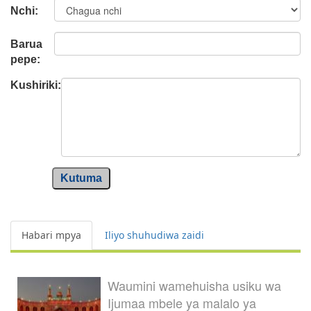
Nchi:
Barua
pepe:
Kushiriki:
Kutuma
Habari mpya
Iliyo shuhudiwa zaidi
Waumini wamehuisha usiku wa
Ijumaa mbele ya malalo ya