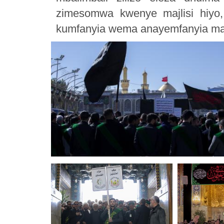
zimesomwa kwenye majlisi hiyo
kumfanyia wema anayemfanyia mab