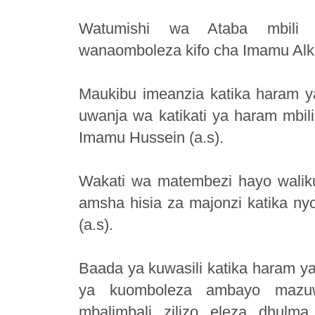
Watumishi wa Ataba mbili t
wanaomboleza kifo cha Imamu Alka
Maukibu imeanzia katika haram ya
uwanja wa katikati ya haram mbil
Imamu Hussein (a.s).
Wakati wa matembezi hayo walik
amsha hisia za majonzi katika ny
(a.s).
Baada ya kuwasili katika haram ya
ya kuomboleza ambayo mazuwa
mbalimbali zilizo eleza dhulma