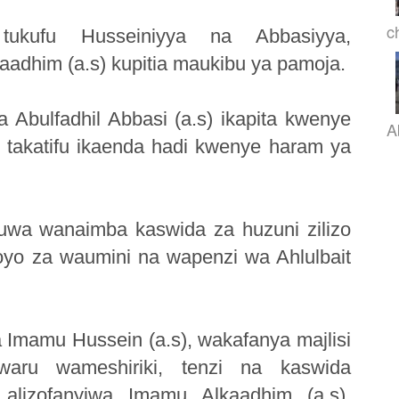
c
ukufu Husseiniyya na Abbasiyya,
adhim (a.s) kupitia maukibu ya pamoja.
 Abulfadhil Abbasi (a.s) ikapita kwenye
A
i takatifu ikaenda hadi kwenye haram ya
uwa wanaimba kaswida za huzuni zilizo
oyo za waumini na wapenzi wa Ahlulbait
 Imamu Hussein (a.s), wakafanya majlisi
ru wameshiriki, tenzi na kaswida
 alizofanyiwa Imamu Alkaadhim (a.s),