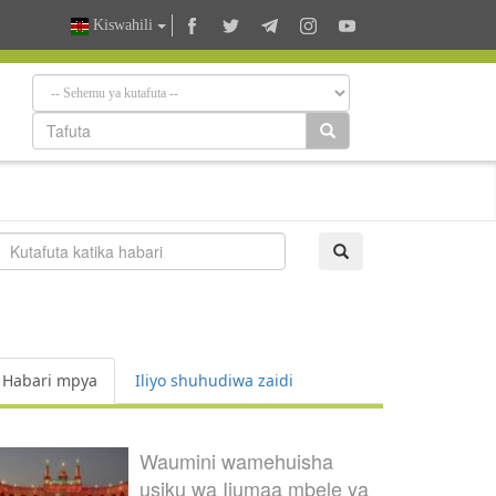
Kiswahili
Habari mpya
Iliyo shuhudiwa zaidi
Waumini wamehuisha
usiku wa Ijumaa mbele ya