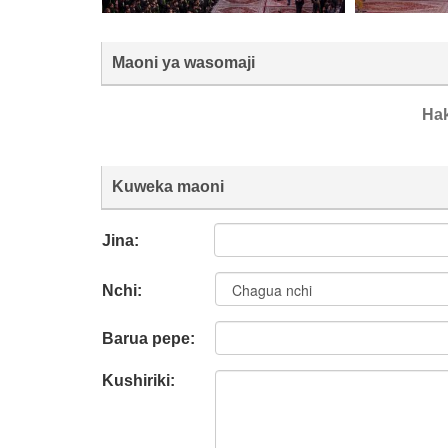
Maoni ya wasomaji
Ha
Kuweka maoni
Jina:
Nchi:
Barua pepe:
Kushiriki: