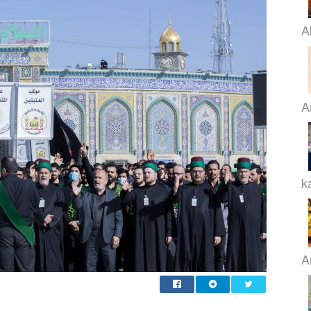
A
A
k
A