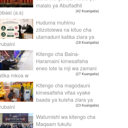
malalo ya Abulfadhil
bbasi (a.s)
(42 Kuangalia)
Huduma muhimu
zilizotolewa na kituo cha
utamaduni katika ziara ya
rubaini
(18 Kuangalia)
Kitengo cha Baina-
Haramaini kimesafisha
eneo lote la mji wa zamani
atika mkoa w
(27 Kuangalia)
Kitengo cha magodauni
kimesafisha vifaa vyake
baada ya kuisha ziara ya
rubaini
(23 Kuangalia)
Watumishi wa kitengo cha
Maqaam tukufu