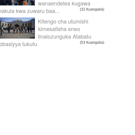
wanaendelea kugawa
hakula kwa zuwaru baa...
(32 Kuangalia)
Kitengo cha utumishi
kimesafisha eneo
linalozunguka Atabatu
bbasiyya tukufu
(53 Kuangalia)