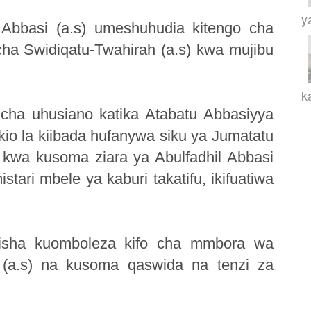
y
Abbasi (a.s) umeshuhudia kitengo cha
cha Swidiqatu-Twahirah (a.s) kwa mujibu
ka
cha uhusiano katika Atabatu Abbasiyya
o la kiibada hufanywa siku ya Jumatatu
a kwa kusoma ziara ya Abulfadhil Abbasi
ri mbele ya kaburi takatifu, ikifuatiwa
sisha kuomboleza kifo cha mmbora wa
(a.s) na kusoma qaswida na tenzi za