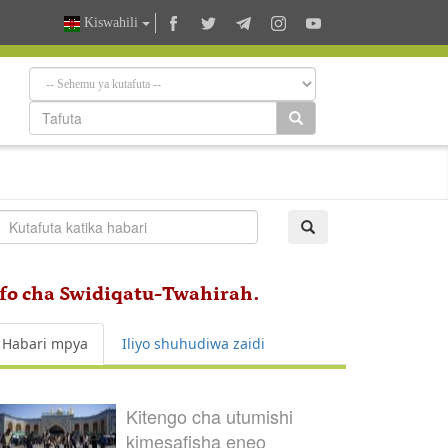
Kiswahili
fo cha Swidiqatu-Twahirah.
Habari mpya
Iliyo shuhudiwa zaidi
Kitengo cha utumishi
kimesafisha eneo