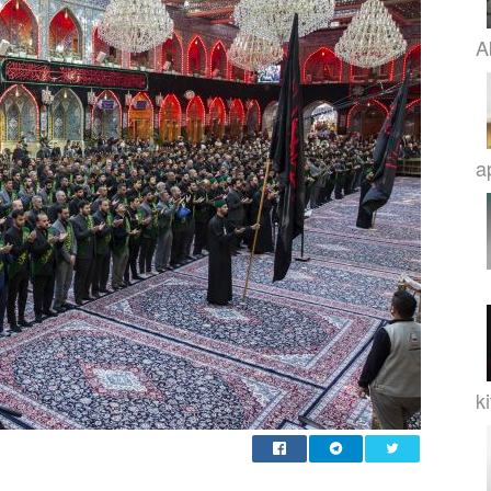
A
a
k