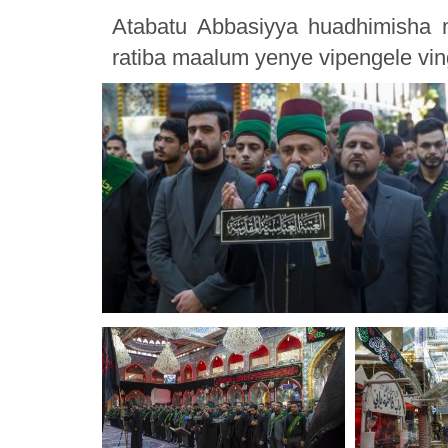
Atabatu Abbasiyya huadhimisha m
ratiba maalum yenye vipengele vin