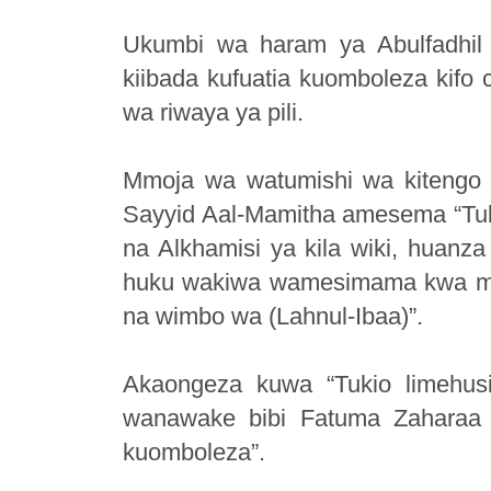
Ukumbi wa haram ya Abulfadhil 
kiibada kufuatia kuomboleza kifo 
wa riwaya ya pili.
Mmoja wa watumishi wa kitengo 
Sayyid Aal-Mamitha amesema “Tuki
na Alkhamisi ya kila wiki, huanz
huku wakiwa wamesimama kwa mista
na wimbo wa (Lahnul-Ibaa)”.
Akaongeza kuwa “Tukio limehu
wanawake bibi Fatuma Zaharaa 
kuomboleza”.