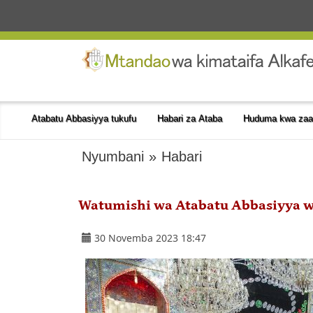
Atabatu Abbasiyya tukufu
Habari za Ataba
Huduma kwa zaa
Nyumbani
»
Habari
Watumishi wa Atabatu Abbasiyya wa
30 Novemba 2023 18:47