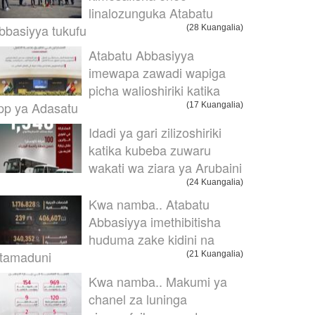
linalozunguka Atabatu
bbasiyya tukufu
(28 Kuangalia)
Atabatu Abbasiyya
imewapa zawadi wapiga
picha walioshiriki katika
pp ya Adasatu
(17 Kuangalia)
Idadi ya gari zilizoshiriki
katika kubeba zuwaru
wakati wa ziara ya Arubaini
(24 Kuangalia)
Kwa namba.. Atabatu
Abbasiyya imethibitisha
huduma zake kidini na
itamaduni
(21 Kuangalia)
Kwa namba.. Makumi ya
chanel za luninga