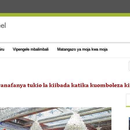
iru
Vipengele mbalimbali
Matangazo ya moja kwa moja
nafanya tukio la kiibada katika kuomboleza ki