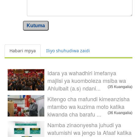
Kutuma
Habari mpya
Iliyo shuhudiwa zaidi
Idara ya wahadhiri imefanya
majlisi ya kuomboleza msiba wa
Ahlulbait (a.s) ndani...
(35 Kuangalia)
Kitengo cha mafundi kimeanzisha
mtambo wa kuzima moto katika
kiwanda cha barafu ...
(36 Kuangalia)
Namba zinaonyesha juhudi ya
watumishi wa jengo la Afaaf katika