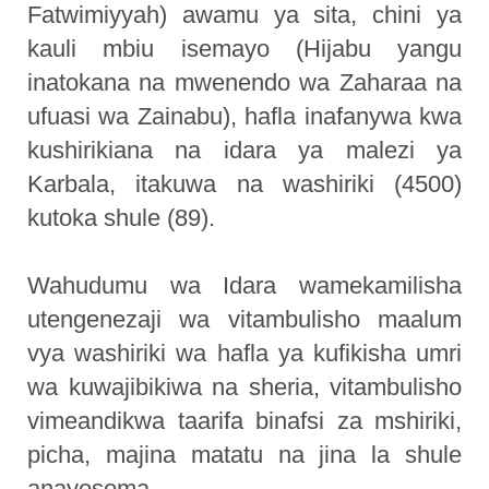
Fatwimiyyah) awamu ya sita, chini ya
kauli mbiu isemayo (Hijabu yangu
inatokana na mwenendo wa Zaharaa na
ufuasi wa Zainabu), hafla inafanywa kwa
kushirikiana na idara ya malezi ya
Karbala, itakuwa na washiriki (4500)
kutoka shule (89).
Wahudumu wa Idara wamekamilisha
utengenezaji wa vitambulisho maalum
vya washiriki wa hafla ya kufikisha umri
wa kuwajibikiwa na sheria, vitambulisho
vimeandikwa taarifa binafsi za mshiriki,
picha, majina matatu na jina la shule
anayosoma.