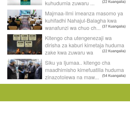
kuhudumia zuwaru ...
(22 Kuangalia)
Majmaa-Ilmi imeanza masomo ya
kuhifadhi Nahajul-Balagha kwa
wanafunzi wa chuo ch...
(37 Kuangalia)
Kitengo cha utengenezaji wa
dirisha za kaburi kimetaja huduma
zake kwa zuwaru wa
(22 Kuangalia)
Siku ya Ijumaa.. kitengo cha
maadhimisho kimefuatilia huduma
zinazotolewa na maw...
(54 Kuangalia)