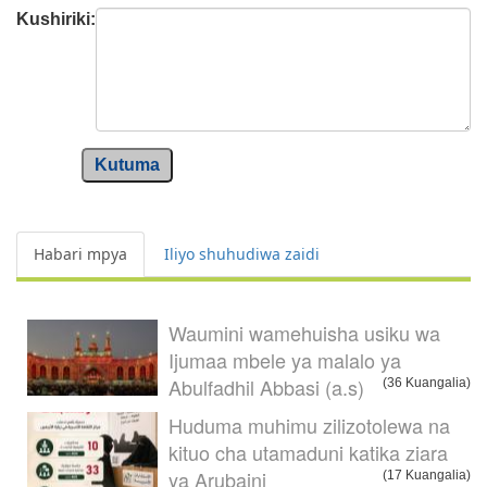
Kushiriki:
Kutuma
Habari mpya
Iliyo shuhudiwa zaidi
Waumini wamehuisha usiku wa
Ijumaa mbele ya malalo ya
Abulfadhil Abbasi (a.s)
(36 Kuangalia)
Huduma muhimu zilizotolewa na
kituo cha utamaduni katika ziara
ya Arubaini
(17 Kuangalia)