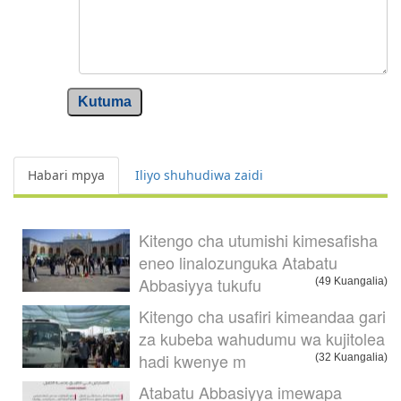
Kutuma
Habari mpya
Iliyo shuhudiwa zaidi
Kitengo cha utumishi kimesafisha
eneo linalozunguka Atabatu
Abbasiyya tukufu
(49 Kuangalia)
Kitengo cha usafiri kimeandaa gari
za kubeba wahudumu wa kujitolea
hadi kwenye m
(32 Kuangalia)
Atabatu Abbasiyya imewapa