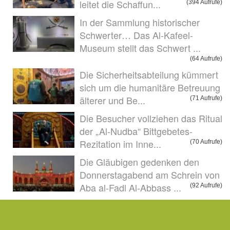
leitet die Schaffun...
(394 Aufrufe)
In der Sammlung historischer
Schwerter… Das Al-Kafeel-
Museum stellt das Schwert ...
(64 Aufrufe)
Die Sicherheitsabteilung kümmert
sich um die humanitäre Betreuung
älterer und Be...
(71 Aufrufe)
Die Besucher vollziehen das Ritual
der „Al-Nudba“ Bittgebetes-
Rezitation im Inne...
(70 Aufrufe)
Die Gläubigen gedenken den
Donnerstagabend am Schrein von
Aba al-Fadl Al-Abbass ...
(92 Aufrufe)