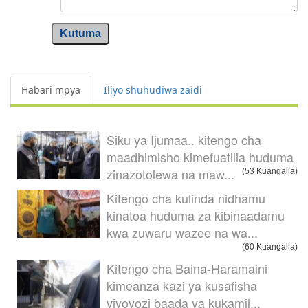
Kutuma
Habari mpya
Iliyo shuhudiwa zaidi
Siku ya Ijumaa.. kitengo cha
maadhimisho kimefuatilia huduma
zinazotolewa na maw...
(53 Kuangalia)
Kitengo cha kulinda nidhamu
kinatoa huduma za kibinaadamu
kwa zuwaru wazee na wa...
(60 Kuangalia)
Kitengo cha Baina-Haramaini
kimeanza kazi ya kusafisha
viyoyozi baada ya kukamil...