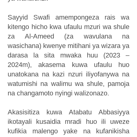
Sayyid Swafi amempongeza rais wa
kitengo hicho kwa ufaulu mzuri wa shule
za Al-Ameed (za wavulana na
wasichana) kwenye mitihani ya wizara ya
darasa la sita mwaka huu (2023 –
2024m), akasema kuwa ufaulu huo
unatokana na kazi nzuri iliyofanywa na
watumishi na walimu wa shule, pamoja
na changamoto nyingi walizonazo.
Akasisitiza kuwa Atabatu Abbasiyya
ikotayali kusaidia mradi huo ili uweze
kufikia malengo yake na kufanikisha