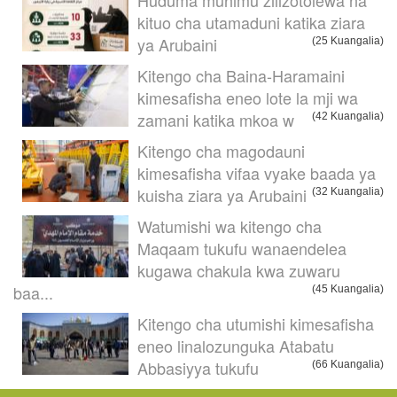
kituo cha utamaduni katika ziara
ya Arubaini
(25 Kuangalia)
Kitengo cha Baina-Haramaini
kimesafisha eneo lote la mji wa
zamani katika mkoa w
(42 Kuangalia)
Kitengo cha magodauni
kimesafisha vifaa vyake baada ya
kuisha ziara ya Arubaini
(32 Kuangalia)
Watumishi wa kitengo cha
Maqaam tukufu wanaendelea
kugawa chakula kwa zuwaru
baa...
(45 Kuangalia)
Kitengo cha utumishi kimesafisha
eneo linalozunguka Atabatu
Abbasiyya tukufu
(66 Kuangalia)