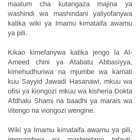
maalum cha kutangaza majina ya
washindi wa mashindani yaliyofanywa
katika wiki ya Imamu kimataifa awamu
ya pili.
Kikao kimefanywa katika jengo la Al-
Ameed chini ya Atabatu Abbasiyya,
kimehudhuriwa na mjumbe wa kamati
kuu Sayyid Jawadi Hasanawi, mkuu wa
ofisi ya kiongozi mkuu wa kisheria Dokta
Afdhalu Shami na baadhi ya marais wa
vitengo na viongozi wengine.
Wiki ya Imamu kimataifa awamu ya pili,
imepambwa na mashindano tofauti,