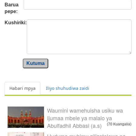
Barua
pepe:
Kushiriki:
Kutuma
Habari mpya
Iliyo shuhudiwa zaidi
Waumini wamehuisha usiku wa
Ijumaa mbele ya malalo ya
Abulfadhil Abbasi (a.s)
(70 Kuangalia)
Huduma muhimu zilizotolewa na