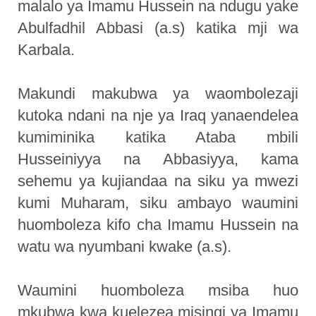
malalo ya Imamu Hussein na ndugu yake
Abulfadhil Abbasi (a.s) katika mji wa
Karbala.
Makundi makubwa ya waombolezaji
kutoka ndani na nje ya Iraq yanaendelea
kumiminika katika Ataba mbili
Husseiniyya na Abbasiyya, kama
sehemu ya kujiandaa na siku ya mwezi
kumi Muharam, siku ambayo waumini
huomboleza kifo cha Imamu Hussein na
watu wa nyumbani kwake (a.s).
Waumini huomboleza msiba huo
mkubwa kwa kuelezea misingi ya Imamu