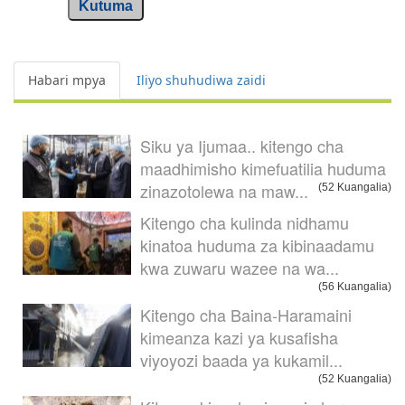
Kutuma
Habari mpya
Iliyo shuhudiwa zaidi
Siku ya Ijumaa.. kitengo cha
maadhimisho kimefuatilia huduma
zinazotolewa na maw...
(52 Kuangalia)
Kitengo cha kulinda nidhamu
kinatoa huduma za kibinaadamu
kwa zuwaru wazee na wa...
(56 Kuangalia)
Kitengo cha Baina-Haramaini
kimeanza kazi ya kusafisha
viyoyozi baada ya kukamil...
(52 Kuangalia)